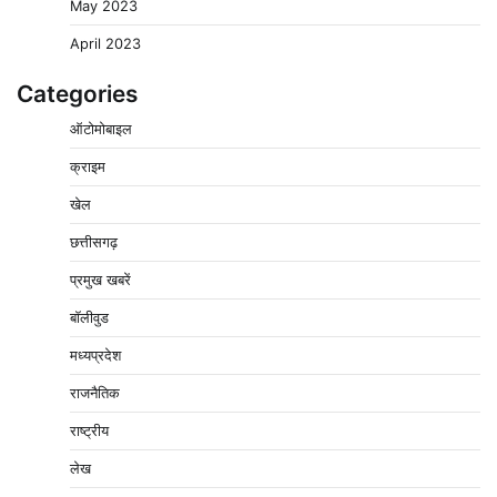
May 2023
April 2023
Categories
बिजली आपूर्ति और मूंग खरीदी की समस्याओं को लेकर किसान
ऑटोमोबाइल
मजदूर महासंघ ने सौंपा ज्ञापन
2
Pavan Jat
August 8, 2026
0
क्राइम
पचमढ़ी में ‘मध्य प्रदेश की अमरनाथ यात्रा’ नागद्वारी का शुभारंभ
खेल
नाग पंचमी तक चलेगी 10 दिवसीय यात्रा, 5 लाख श्रद्धालुओं के
पहुंचने का अनुमान
छत्तीसगढ़
3
Pavan Jat
August 8, 2026
0
प्रमुख खबरें
विशेष प्रवर्तन अभियान में नर्मदापुरम पुलिस की लगातार सख्ती
बॉलीवुड
4
Pavan Jat
August 6, 2026
0
मध्यप्रदेश
वेयरहाउस कॉरपोरेशन के जिला प्रबंधक पर केस दर्ज, फरार;
राजनैतिक
क्लर्क को मिली कमान, ‘चाबी के खेल’ पर फिर उठे सवाल
5
राष्ट्रीय
Pavan Jat
August 5, 2026
0
लेख
पुलिसकर्मियों के स्वास्थ्य को लेकर नर्मदापुरम पुलिस की पहल,
कोतवाली में लगा निःशुल्क स्वास्थ्य शिविर