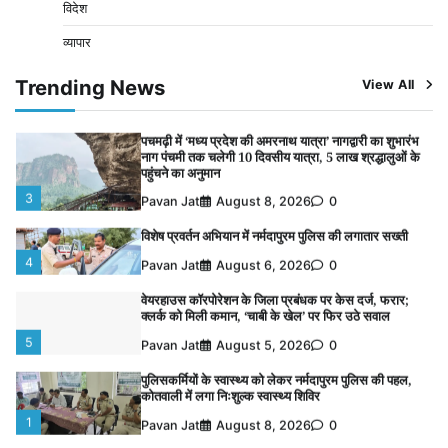
विदेश
1
Pavan Jat
August 8, 2026
0
व्यापार
बिजली आपूर्ति और मूंग खरीदी की समस्याओं को लेकर किसान
मजदूर महासंघ ने सौंपा ज्ञापन
Trending News
View All
2
Pavan Jat
August 8, 2026
0
पचमढ़ी में ‘मध्य प्रदेश की अमरनाथ यात्रा’ नागद्वारी का शुभारंभ
नाग पंचमी तक चलेगी 10 दिवसीय यात्रा, 5 लाख श्रद्धालुओं के
पहुंचने का अनुमान
3
Pavan Jat
August 8, 2026
0
विशेष प्रवर्तन अभियान में नर्मदापुरम पुलिस की लगातार सख्ती
4
Pavan Jat
August 6, 2026
0
वेयरहाउस कॉरपोरेशन के जिला प्रबंधक पर केस दर्ज, फरार;
क्लर्क को मिली कमान, ‘चाबी के खेल’ पर फिर उठे सवाल
5
Pavan Jat
August 5, 2026
0
पुलिसकर्मियों के स्वास्थ्य को लेकर नर्मदापुरम पुलिस की पहल,
कोतवाली में लगा निःशुल्क स्वास्थ्य शिविर
1
Pavan Jat
August 8, 2026
0