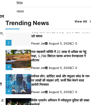
विदेश
विशेष प्रवर्तन अभियान में नर्मदापुरम पुलिस की
व्यापार
लगातार सख्ती
यान
1
Pavan Jat
August 6, 2026
0
Trending News
View All
वेयरहाउस कॉरपोरेशन के जिला प्रबंधक पर केस दर्ज,
फरार; क्लर्क को मिली कमान, ‘चाबी के खेल’ पर फिर
र,
उठे सवाल
2
Pavan Jat
August 5, 2026
0
नपा सहकारी समिति में 25 लाख से अधिक का गेहूं
सड़ा, 5,700 क्विंटल खराब अनाज वेयरहाउस ने
लौटाया
3
Pavan Jat
August 5, 2026
0
पर्सनल लोन, क्रेडिट कार्ड और क्यूआर कोड के नाम
पर लाखों की साइबर ठगी, फर्जी सिम बेचने वाला
ित
आरोपी गिरफ्तार
4
Pavan Jat
August 5, 2026
0
विशेष प्रवर्तन अभियान में नर्मदापुरम पुलिस की सख्त
में
कार्रवाई