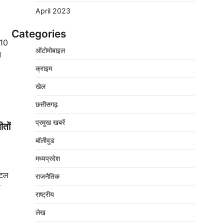
April 2023
Categories
 10
वेयरहाउस कॉरपोरेशन के जिला प्रबंधक पर केस दर्ज,
ऑटोमोबाइल
फरार; क्लर्क को मिली कमान, ‘चाबी के खेल’ पर फिर
न
उठे सवाल
क्राइम
2
Pavan Jat
August 5, 2026
0
खेल
नपा सहकारी समिति में 25 लाख से अधिक का गेहूं
सड़ा, 5,700 क्विंटल खराब अनाज वेयरहाउस ने
छत्तीसगढ़
लौटाया
प्रमुख खबरें
तों
3
Pavan Jat
August 5, 2026
0
बॉलीवुड
पर्सनल लोन, क्रेडिट कार्ड और क्यूआर कोड के नाम
पर लाखों की साइबर ठगी, फर्जी सिम बेचने वाला
मध्यप्रदेश
आरोपी गिरफ्तार
ोटल
राजनैतिक
4
Pavan Jat
August 5, 2026
0
ा
राष्ट्रीय
विशेष प्रवर्तन अभियान में नर्मदापुरम पुलिस की सख्त
कार्रवाई
लेख
5
Pavan Jat
August 5, 2026
0