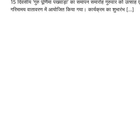
15 दिवसीय ‘गुरु पूर्णिमा पखवाड़ा’ का समापन समारोह गुरुवार को उत्साह ए
गरिमामय वातावरण में आयोजित किया गया। कार्यक्रम का शुभारंभ […]
प्रमुख खबरें
पर्सनल लोन, क्रेडिट कार्ड और क्यूआर कोड के
नाम पर लाखों की साइबर ठगी, फर्जी सिम बेचने
वाला आरोपी गिरफ्तार