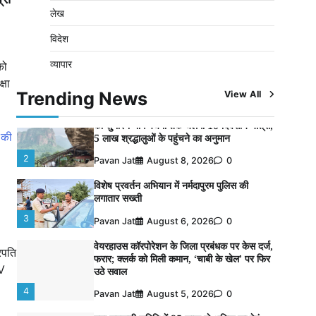
लौटाया
लेख
5
Pavan Jat
August 5, 2026
0
विदेश
बिजली आपूर्ति और मूंग खरीदी की समस्याओं को लेकर
व्यापार
किसान मजदूर महासंघ ने सौंपा ज्ञापन
को
्षा
1
Pavan Jat
August 8, 2026
0
Trending News
View All
पचमढ़ी में ‘मध्य प्रदेश की अमरनाथ यात्रा’ नागद्वारी
का शुभारंभ नाग पंचमी तक चलेगी 10 दिवसीय यात्रा,
5 लाख श्रद्धालुओं के पहुंचने का अनुमान
2
Pavan Jat
August 8, 2026
0
विशेष प्रवर्तन अभियान में नर्मदापुरम पुलिस की
लगातार सख्ती
3
Pavan Jat
August 6, 2026
0
वेयरहाउस कॉरपोरेशन के जिला प्रबंधक पर केस दर्ज,
रपति
फरार; क्लर्क को मिली कमान, ‘चाबी के खेल’ पर फिर
TV
उठे सवाल
4
Pavan Jat
August 5, 2026
0