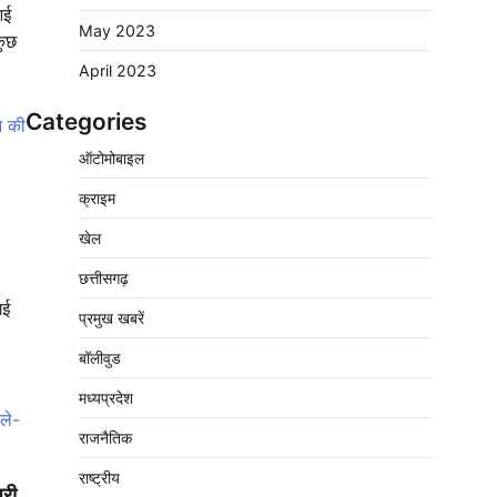
आई
May 2023
कुछ
April 2023
Categories
पचमढ़ी में ‘मध्य प्रदेश की अमरनाथ यात्रा’ नागद्वारी
ऑटोमोबाइल
का शुभारंभ नाग पंचमी तक चलेगी 10 दिवसीय यात्रा,
5 लाख श्रद्धालुओं के पहुंचने का अनुमान
क्राइम
2
Pavan Jat
August 8, 2026
0
खेल
विशेष प्रवर्तन अभियान में नर्मदापुरम पुलिस की
लगातार सख्ती
छत्तीसगढ़
गई
3
Pavan Jat
August 6, 2026
0
प्रमुख खबरें
वेयरहाउस कॉरपोरेशन के जिला प्रबंधक पर केस दर्ज,
बॉलीवुड
फरार; क्लर्क को मिली कमान, ‘चाबी के खेल’ पर फिर
उठे सवाल
मध्यप्रदेश
4
Pavan Jat
August 5, 2026
0
राजनैतिक
नपा सहकारी समिति में 25 लाख से अधिक का गेहूं
राष्ट्रीय
सड़ा, 5,700 क्विंटल खराब अनाज वेयरहाउस ने
्री