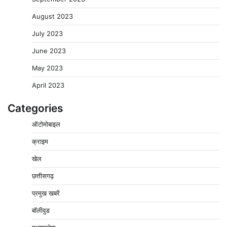
August 2023
July 2023
June 2023
May 2023
April 2023
Categories
ऑटोमोबाइल
क्राइम
खेल
वेयरहाउस कॉरपोरेशन के जिला प्रबंधक पर केस दर्ज, फरार;
क्लर्क को मिली कमान, ‘चाबी के खेल’ पर फिर उठे सवाल
छत्तीसगढ़
2
Pavan Jat
August 5, 2026
0
प्रमुख खबरें
नपा सहकारी समिति में 25 लाख से अधिक का गेहूं सड़ा, 5,700
बॉलीवुड
क्विंटल खराब अनाज वेयरहाउस ने लौटाया