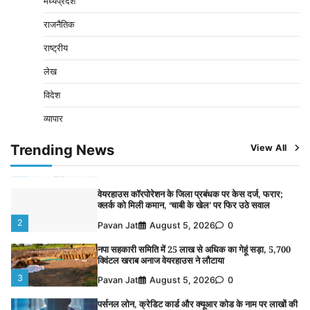
मध्यप्रदेश
3
Pavan Jat
August 5, 2026
0
राजनैतिक
पर्सनल लोन, क्रेडिट कार्ड और क्यूआर कोड के नाम पर लाखों की
साइबर ठगी, फर्जी सिम बेचने वाला आरोपी गिरफ्तार
राष्ट्रीय
4
Pavan Jat
August 5, 2026
0
लेख
विशेष प्रवर्तन अभियान में नर्मदापुरम पुलिस की सख्त कार्रवाई
विदेश
5
Pavan Jat
August 5, 2026
0
व्यापार
विशेष प्रवर्तन अभियान में नर्मदापुरम पुलिस की लगातार सख्ती
1
Trending News
View All
Pavan Jat
August 6, 2026
0
वेयरहाउस कॉरपोरेशन के जिला प्रबंधक पर केस दर्ज, फरार;
क्लर्क को मिली कमान, ‘चाबी के खेल’ पर फिर उठे सवाल
2
Pavan Jat
August 5, 2026
0
नपा सहकारी समिति में 25 लाख से अधिक का गेहूं सड़ा, 5,700
क्विंटल खराब अनाज वेयरहाउस ने लौटाया
3
Pavan Jat
August 5, 2026
0
पर्सनल लोन, क्रेडिट कार्ड और क्यूआर कोड के नाम पर लाखों की
साइबर ठगी, फर्जी सिम बेचने वाला आरोपी गिरफ्तार