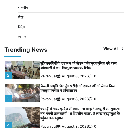
पहुंचने का अनुमान
राष्ट्रीय
4
Pavan Jat
August 8, 2026
0
लेख
विशेष प्रवर्तन अभियान में नर्मदापुरम पुलिस की लगातार सख्ती
विदेश
5
Pavan Jat
August 6, 2026
0
व्यापार
चंद्रमौली नर्मदेश्वर धाम मंदिर से निकलेगी कावड़ यात्रा, उमड़ेगी
श्रद्धालुओं की भीड़
Trending News
View All
1
Pavan Jat
August 9, 2026
0
पुलिसकर्मियों के स्वास्थ्य को लेकर नर्मदापुरम पुलिस की पहल,
कोतवाली में लगा निःशुल्क स्वास्थ्य शिविर
2
Pavan Jat
August 8, 2026
0
बिजली आपूर्ति और मूंग खरीदी की समस्याओं को लेकर किसान
मजदूर महासंघ ने सौंपा ज्ञापन
3
Pavan Jat
August 8, 2026
0
पचमढ़ी में ‘मध्य प्रदेश की अमरनाथ यात्रा’ नागद्वारी का शुभारंभ
नाग पंचमी तक चलेगी 10 दिवसीय यात्रा, 5 लाख श्रद्धालुओं के
पहुंचने का अनुमान
4
Pavan Jat
August 8, 2026
0