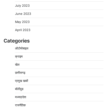
July 2023
June 2023
May 2023
April 2023
Categories
ऑटोमोबाइल
क्राइम
पुलिसकर्मियों के स्वास्थ्य को लेकर नर्मदापुरम पुलिस की पहल,
खेल
कोतवाली में लगा निःशुल्क स्वास्थ्य शिविर
छत्तीसगढ़
2
Pavan Jat
August 8, 2026
0
प्रमुख खबरें
बिजली आपूर्ति और मूंग खरीदी की समस्याओं को लेकर किसान
मजदूर महासंघ ने सौंपा ज्ञापन
बॉलीवुड
3
Pavan Jat
August 8, 2026
0
मध्यप्रदेश
पचमढ़ी में ‘मध्य प्रदेश की अमरनाथ यात्रा’ नागद्वारी का शुभारंभ
राजनैतिक
नाग पंचमी तक चलेगी 10 दिवसीय यात्रा, 5 लाख श्रद्धालुओं के