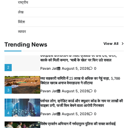
राष्ट्रीय
4
Pavan Jat
August 5, 2026
0
लेख
विशेष प्रवर्तन अभियान में नर्मदापुरम पुलिस की सख्त कार्रवाई
विदेश
5
Pavan Jat
August 5, 2026
0
व्यापार
विशेष प्रवर्तन अभियान में नर्मदापुरम पुलिस की लगातार सख्ती
1
Trending News
View All
Pavan Jat
August 6, 2026
0
वेयरहाउस कॉरपोरेशन के जिला प्रबंधक पर केस दर्ज, फरार;
क्लर्क को मिली कमान, ‘चाबी के खेल’ पर फिर उठे सवाल
2
Pavan Jat
August 5, 2026
0
नपा सहकारी समिति में 25 लाख से अधिक का गेहूं सड़ा, 5,700
क्विंटल खराब अनाज वेयरहाउस ने लौटाया
3
Pavan Jat
August 5, 2026
0
पर्सनल लोन, क्रेडिट कार्ड और क्यूआर कोड के नाम पर लाखों की
साइबर ठगी, फर्जी सिम बेचने वाला आरोपी गिरफ्तार
4
Pavan Jat
August 5, 2026
0
विशेष प्रवर्तन अभियान में नर्मदापुरम पुलिस की सख्त कार्रवाई