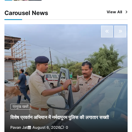
5
Pavan Jat
August 5, 2026
0
Carousel News
View All
विशेष प्रवर्तन अभियान में नर्मदापुरम पुलिस की लगातार सख्ती
1
Pavan Jat
August 6, 2026
0
वेयरहाउस कॉरपोरेशन के जिला प्रबंधक पर केस दर्ज, फरार;
क्लर्क को मिली कमान, ‘चाबी के खेल’ पर फिर उठे सवाल
2
Pavan Jat
August 5, 2026
0
नपा सहकारी समिति में 25 लाख से अधिक का गेहूं सड़ा, 5,700
क्विंटल खराब अनाज वेयरहाउस ने लौटाया
3
Pavan Jat
August 5, 2026
0
पर्सनल लोन, क्रेडिट कार्ड और क्यूआर कोड के नाम पर लाखों की
साइबर ठगी, फर्जी सिम बेचने वाला आरोपी गिरफ्तार
4
Pavan Jat
August 5, 2026
0
विशेष प्रवर्तन अभियान में नर्मदापुरम पुलिस की सख्त कार्रवाई
प्रमुख खबरें
5
Pavan Jat
August 5, 2026
0
विशेष प्रवर्तन अभियान में नर्मदापुरम पुलिस की लगातार सख्ती
Pavan Jat
August 6, 2026
0