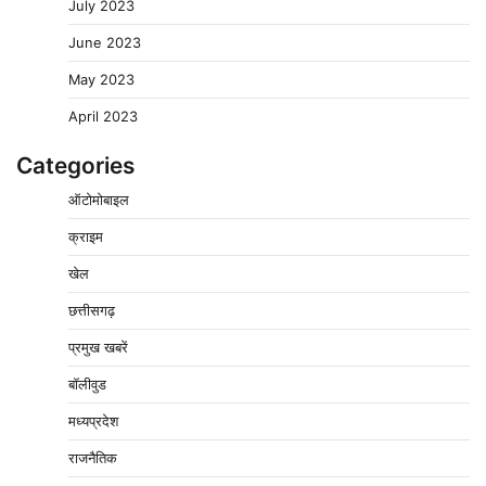
July 2023
June 2023
May 2023
April 2023
Categories
ऑटोमोबाइल
क्राइम
खेल
वेयरहाउस कॉरपोरेशन के जिला प्रबंधक पर केस दर्ज, फरार;
क्लर्क को मिली कमान, ‘चाबी के खेल’ पर फिर उठे सवाल
छत्तीसगढ़
2
Pavan Jat
August 5, 2026
0
प्रमुख खबरें
नपा सहकारी समिति में 25 लाख से अधिक का गेहूं सड़ा, 5,700
बॉलीवुड
क्विंटल खराब अनाज वेयरहाउस ने लौटाया
मध्यप्रदेश
3
Pavan Jat
August 5, 2026
0
राजनैतिक
पर्सनल लोन, क्रेडिट कार्ड और क्यूआर कोड के नाम पर लाखों की
साइबर ठगी, फर्जी सिम बेचने वाला आरोपी गिरफ्तार