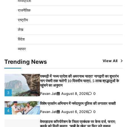
मध्यप्रदेश
वेयरहाउस कॉरपोरेशन के जिला प्रबंधक पर केस दर्ज, फरार;
राजनैतिक
क्लर्क को मिली कमान, ‘चाबी के खेल’ पर फिर उठे सवाल
5
राष्ट्रीय
Pavan Jat
August 5, 2026
0
लेख
पुलिसकर्मियों के स्वास्थ्य को लेकर नर्मदापुरम पुलिस की पहल,
कोतवाली में लगा निःशुल्क स्वास्थ्य शिविर
विदेश
1
Pavan Jat
August 8, 2026
0
व्यापार
बिजली आपूर्ति और मूंग खरीदी की समस्याओं को लेकर किसान
मजदूर महासंघ ने सौंपा ज्ञापन
Trending News
View All
2
Pavan Jat
August 8, 2026
0
पचमढ़ी में ‘मध्य प्रदेश की अमरनाथ यात्रा’ नागद्वारी का शुभारंभ
नाग पंचमी तक चलेगी 10 दिवसीय यात्रा, 5 लाख श्रद्धालुओं के
पहुंचने का अनुमान
3
Pavan Jat
August 8, 2026
0
विशेष प्रवर्तन अभियान में नर्मदापुरम पुलिस की लगातार सख्ती
4
Pavan Jat
August 6, 2026
0
वेयरहाउस कॉरपोरेशन के जिला प्रबंधक पर केस दर्ज, फरार;
क्लर्क को मिली कमान, ‘चाबी के खेल’ पर फिर उठे सवाल