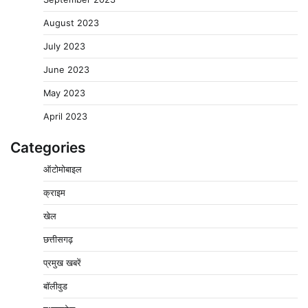
August 2023
July 2023
June 2023
May 2023
April 2023
Categories
बिजली आपूर्ति और मूंग खरीदी की समस्याओं को लेकर किसान
ऑटोमोबाइल
मजदूर महासंघ ने सौंपा ज्ञापन
2
Pavan Jat
August 8, 2026
0
क्राइम
पचमढ़ी में ‘मध्य प्रदेश की अमरनाथ यात्रा’ नागद्वारी का शुभारंभ
खेल
नाग पंचमी तक चलेगी 10 दिवसीय यात्रा, 5 लाख श्रद्धालुओं के
पहुंचने का अनुमान
छत्तीसगढ़
3
Pavan Jat
August 8, 2026
0
प्रमुख खबरें
विशेष प्रवर्तन अभियान में नर्मदापुरम पुलिस की लगातार सख्ती
बॉलीवुड
4
Pavan Jat
August 6, 2026
0