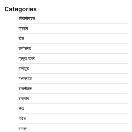
Categories
ऑटोमोबाइल
बिजली आपूर्ति और मूंग खरीदी की समस्याओं को लेकर किसान
मजदूर महासंघ ने सौंपा ज्ञापन
क्राइम
2
Pavan Jat
August 8, 2026
0
खेल
पचमढ़ी में ‘मध्य प्रदेश की अमरनाथ यात्रा’ नागद्वारी का शुभारंभ
छत्तीसगढ़
नाग पंचमी तक चलेगी 10 दिवसीय यात्रा, 5 लाख श्रद्धालुओं के
पहुंचने का अनुमान
प्रमुख खबरें
3
Pavan Jat
August 8, 2026
0
बॉलीवुड
विशेष प्रवर्तन अभियान में नर्मदापुरम पुलिस की लगातार सख्ती
मध्यप्रदेश
4
Pavan Jat
August 6, 2026
0
राजनैतिक
वेयरहाउस कॉरपोरेशन के जिला प्रबंधक पर केस दर्ज, फरार;
क्लर्क को मिली कमान, ‘चाबी के खेल’ पर फिर उठे सवाल
राष्ट्रीय
5
Pavan Jat
August 5, 2026
0
लेख
पुलिसकर्मियों के स्वास्थ्य को लेकर नर्मदापुरम पुलिस की पहल,
विदेश
कोतवाली में लगा निःशुल्क स्वास्थ्य शिविर
व्यापार
1
Pavan Jat
August 8, 2026
0