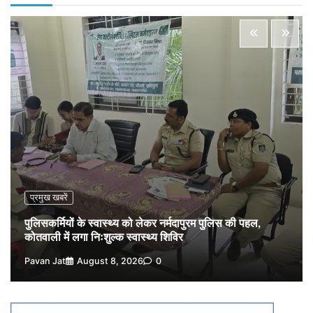
2
Pavan Jat
August 8, 2026
0
पचमढ़ी में ‘मध्य प्रदेश की अमरनाथ यात्रा’ नागद्वारी का शुभारंभ
नाग पंचमी तक चलेगी 10 दिवसीय यात्रा, 5 लाख श्रद्धालुओं के
पहुंचने का अनुमान
3
Pavan Jat
August 8, 2026
0
विशेष प्रवर्तन अभियान में नर्मदापुरम पुलिस की लगातार सख्ती
4
Pavan Jat
August 6, 2026
0
वेयरहाउस कॉरपोरेशन के जिला प्रबंधक पर केस दर्ज, फरार;
क्लर्क को मिली कमान, ‘चाबी के खेल’ पर फिर उठे सवाल
5
Pavan Jat
August 5, 2026
0
प्रमुख खबरें
पुलिसकर्मियों के स्वास्थ्य को लेकर नर्मदापुरम पुलिस की पहल,
कोतवाली में लगा निःशुल्क स्वास्थ्य शिविर
Pavan Jat
August 8, 2026
0