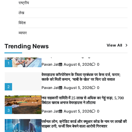
राष्ट्रीय
साइबर ठगी, फर्जी सिम बेचने वाला आरोपी गिरफ्तार
4
Pavan Jat
August 5, 2026
0
लेख
विशेष प्रवर्तन अभियान में नर्मदापुरम पुलिस की सख्त कार्रवाई
विदेश
5
Pavan Jat
August 5, 2026
0
व्यापार
विशेष प्रवर्तन अभियान में नर्मदापुरम पुलिस की लगातार सख्ती
Trending News
View All
1
Pavan Jat
August 6, 2026
0
वेयरहाउस कॉरपोरेशन के जिला प्रबंधक पर केस दर्ज, फरार;
क्लर्क को मिली कमान, ‘चाबी के खेल’ पर फिर उठे सवाल
2
Pavan Jat
August 5, 2026
0
नपा सहकारी समिति में 25 लाख से अधिक का गेहूं सड़ा, 5,700
क्विंटल खराब अनाज वेयरहाउस ने लौटाया
3
Pavan Jat
August 5, 2026
0
पर्सनल लोन, क्रेडिट कार्ड और क्यूआर कोड के नाम पर लाखों की
साइबर ठगी, फर्जी सिम बेचने वाला आरोपी गिरफ्तार
4
Pavan Jat
August 5, 2026
0
विशेष प्रवर्तन अभियान में नर्मदापुरम पुलिस की सख्त कार्रवाई