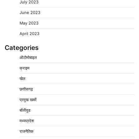
July 2023
June 2023
May 2023
April 2023
Categories
ऑटोमोबाइल
क्राइम
खेल
वेयरहाउस कॉरपोरेशन के जिला प्रबंधक पर केस दर्ज, फरार;
छत्तीसगढ़
क्लर्क को मिली कमान, ‘चाबी के खेल’ पर फिर उठे सवाल
प्रमुख खबरें
2
Pavan Jat
August 5, 2026
0
बॉलीवुड
नपा सहकारी समिति में 25 लाख से अधिक का गेहूं सड़ा, 5,700
क्विंटल खराब अनाज वेयरहाउस ने लौटाया
मध्यप्रदेश
3
Pavan Jat
August 5, 2026
0
राजनैतिक
पर्सनल लोन, क्रेडिट कार्ड और क्यूआर कोड के नाम पर लाखों की