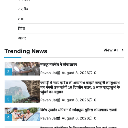
क्लर्क को मिली कमान, ‘चाबी के खेल’ पर फिर उठे सवाल
5
राष्ट्रीय
Pavan Jat
August 5, 2026
0
लेख
पुलिसकर्मियों के स्वास्थ्य को लेकर नर्मदापुरम पुलिस की पहल,
कोतवाली में लगा निःशुल्क स्वास्थ्य शिविर
विदेश
1
Pavan Jat
August 8, 2026
0
व्यापार
बिजली आपूर्ति और मूंग खरीदी की समस्याओं को लेकर किसान
मजदूर महासंघ ने सौंपा ज्ञापन
Trending News
View All
2
Pavan Jat
August 8, 2026
0
पचमढ़ी में ‘मध्य प्रदेश की अमरनाथ यात्रा’ नागद्वारी का शुभारंभ
नाग पंचमी तक चलेगी 10 दिवसीय यात्रा, 5 लाख श्रद्धालुओं के
पहुंचने का अनुमान
3
Pavan Jat
August 8, 2026
0
विशेष प्रवर्तन अभियान में नर्मदापुरम पुलिस की लगातार सख्ती
4
Pavan Jat
August 6, 2026
0
वेयरहाउस कॉरपोरेशन के जिला प्रबंधक पर केस दर्ज, फरार;
क्लर्क को मिली कमान, ‘चाबी के खेल’ पर फिर उठे सवाल
5
Pavan Jat
August 5, 2026
0