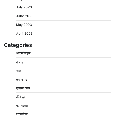
July 2023
June 2023
May 2023
April 2023
Categories
बिजली आपूर्ति और मूंग खरीदी की समस्याओं को लेकर किसान
ऑटोमोबाइल
मजदूर महासंघ ने सौंपा ज्ञापन
2
Pavan Jat
August 8, 2026
0
क्राइम
पचमढ़ी में ‘मध्य प्रदेश की अमरनाथ यात्रा’ नागद्वारी का शुभारंभ
खेल
नाग पंचमी तक चलेगी 10 दिवसीय यात्रा, 5 लाख श्रद्धालुओं के
पहुंचने का अनुमान
छत्तीसगढ़
3
Pavan Jat
August 8, 2026
0
प्रमुख खबरें
विशेष प्रवर्तन अभियान में नर्मदापुरम पुलिस की लगातार सख्ती
बॉलीवुड
4
Pavan Jat
August 6, 2026
0
मध्यप्रदेश
वेयरहाउस कॉरपोरेशन के जिला प्रबंधक पर केस दर्ज, फरार;
राजनैतिक