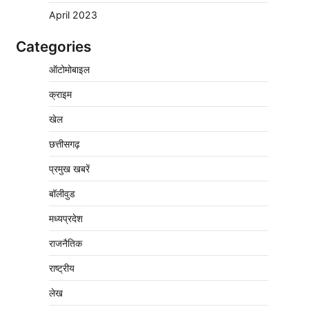
April 2023
Categories
वेयरहाउस कॉरपोरेशन के जिला प्रबंधक पर केस दर्ज,
ऑटोमोबाइल
फरार; क्लर्क को मिली कमान, ‘चाबी के खेल’ पर फिर
उठे सवाल
क्राइम
2
Pavan Jat
August 5, 2026
0
खेल
नपा सहकारी समिति में 25 लाख से अधिक का गेहूं
सड़ा, 5,700 क्विंटल खराब अनाज वेयरहाउस ने
छत्तीसगढ़
लौटाया
प्रमुख खबरें
3
Pavan Jat
August 5, 2026
0
बॉलीवुड
पर्सनल लोन, क्रेडिट कार्ड और क्यूआर कोड के नाम
पर लाखों की साइबर ठगी, फर्जी सिम बेचने वाला
मध्यप्रदेश
आरोपी गिरफ्तार
राजनैतिक
4
Pavan Jat
August 5, 2026
0
राष्ट्रीय
विशेष प्रवर्तन अभियान में नर्मदापुरम पुलिस की सख्त
कार्रवाई
लेख
5
Pavan Jat
August 5, 2026
0