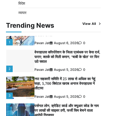
विदेश
विशेष प्रवर्तन अभियान में नर्मदापुरम पुलिस की
व्यापार
लगातार सख्ती
1
Pavan Jat
August 6, 2026
0
Trending News
View All
वेयरहाउस कॉरपोरेशन के जिला प्रबंधक पर केस दर्ज,
फरार; क्लर्क को मिली कमान, ‘चाबी के खेल’ पर फिर
उठे सवाल
2
Pavan Jat
August 5, 2026
0
नपा सहकारी समिति में 25 लाख से अधिक का गेहूं
सड़ा, 5,700 क्विंटल खराब अनाज वेयरहाउस ने
लौटाया
3
Pavan Jat
August 5, 2026
0
पर्सनल लोन, क्रेडिट कार्ड और क्यूआर कोड के नाम
पर लाखों की साइबर ठगी, फर्जी सिम बेचने वाला
आरोपी गिरफ्तार
4
Pavan Jat
August 5, 2026
0
विशेष प्रवर्तन अभियान में नर्मदापुरम पुलिस की सख्त
कार्रवाई