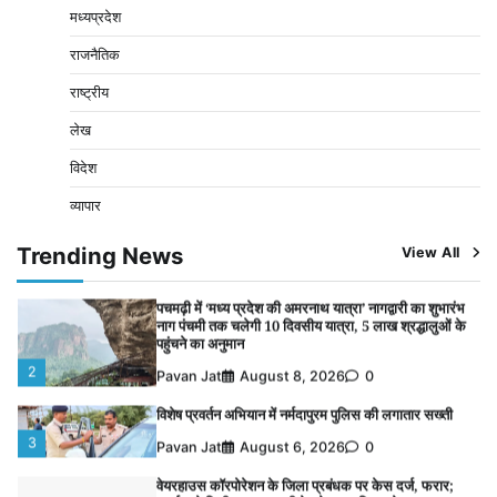
4
Pavan Jat
August 5, 2026
0
मध्यप्रदेश
नपा सहकारी समिति में 25 लाख से अधिक का गेहूं सड़ा, 5,700
राजनैतिक
क्विंटल खराब अनाज वेयरहाउस ने लौटाया
5
राष्ट्रीय
Pavan Jat
August 5, 2026
0
लेख
बिजली आपूर्ति और मूंग खरीदी की समस्याओं को लेकर किसान
मजदूर महासंघ ने सौंपा ज्ञापन
विदेश
1
Pavan Jat
August 8, 2026
0
व्यापार
पचमढ़ी में ‘मध्य प्रदेश की अमरनाथ यात्रा’ नागद्वारी का शुभारंभ
नाग पंचमी तक चलेगी 10 दिवसीय यात्रा, 5 लाख श्रद्धालुओं के
Trending News
View All
पहुंचने का अनुमान
2
Pavan Jat
August 8, 2026
0
विशेष प्रवर्तन अभियान में नर्मदापुरम पुलिस की लगातार सख्ती
3
Pavan Jat
August 6, 2026
0
वेयरहाउस कॉरपोरेशन के जिला प्रबंधक पर केस दर्ज, फरार;
क्लर्क को मिली कमान, ‘चाबी के खेल’ पर फिर उठे सवाल
4
Pavan Jat
August 5, 2026
0
नपा सहकारी समिति में 25 लाख से अधिक का गेहूं सड़ा, 5,700