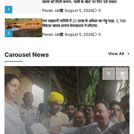
क्विंटल खराब अनाज वेयरहाउस ने लौटाया
5
Pavan Jat
August 5, 2026
0
बिजली आपूर्ति और मूंग खरीदी की समस्याओं को लेकर किसान
मजदूर महासंघ ने सौंपा ज्ञापन
1
Pavan Jat
August 8, 2026
0
पचमढ़ी में ‘मध्य प्रदेश की अमरनाथ यात्रा’ नागद्वारी का शुभारंभ
नाग पंचमी तक चलेगी 10 दिवसीय यात्रा, 5 लाख श्रद्धालुओं के
Carousel News
View All
पहुंचने का अनुमान
2
Pavan Jat
August 8, 2026
0
विशेष प्रवर्तन अभियान में नर्मदापुरम पुलिस की लगातार सख्ती
3
Pavan Jat
August 6, 2026
0
वेयरहाउस कॉरपोरेशन के जिला प्रबंधक पर केस दर्ज, फरार;
क्लर्क को मिली कमान, ‘चाबी के खेल’ पर फिर उठे सवाल
4
Pavan Jat
August 5, 2026
0
नपा सहकारी समिति में 25 लाख से अधिक का गेहूं सड़ा, 5,700
क्विंटल खराब अनाज वेयरहाउस ने लौटाया
5
Pavan Jat
August 5, 2026
0