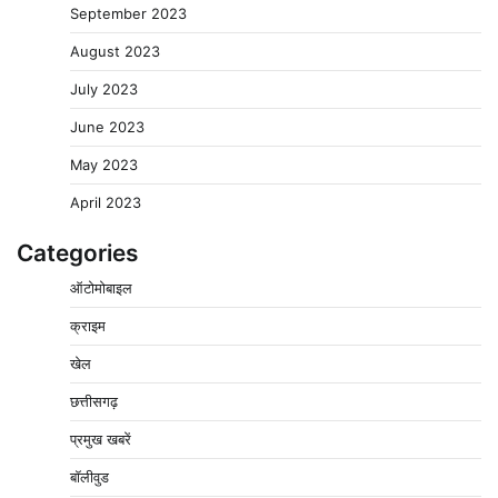
September 2023
August 2023
July 2023
June 2023
May 2023
April 2023
Categories
पचमढ़ी में ‘मध्य प्रदेश की अमरनाथ यात्रा’ नागद्वारी का शुभारंभ
ऑटोमोबाइल
नाग पंचमी तक चलेगी 10 दिवसीय यात्रा, 5 लाख श्रद्धालुओं के
पहुंचने का अनुमान
क्राइम
2
Pavan Jat
August 8, 2026
0
खेल
विशेष प्रवर्तन अभियान में नर्मदापुरम पुलिस की लगातार सख्ती
छत्तीसगढ़
3
Pavan Jat
August 6, 2026
0
प्रमुख खबरें
वेयरहाउस कॉरपोरेशन के जिला प्रबंधक पर केस दर्ज, फरार;
क्लर्क को मिली कमान, ‘चाबी के खेल’ पर फिर उठे सवाल
बॉलीवुड