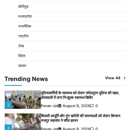
मजदूर महासंघ ने सौंपा ज्ञापन
बॉलीवुड
3
Pavan Jat
August 8, 2026
0
मध्यप्रदेश
पचमढ़ी में ‘मध्य प्रदेश की अमरनाथ यात्रा’ नागद्वारी का शुभारंभ
राजनैतिक
नाग पंचमी तक चलेगी 10 दिवसीय यात्रा, 5 लाख श्रद्धालुओं के
पहुंचने का अनुमान
राष्ट्रीय
4
Pavan Jat
August 8, 2026
0
लेख
विशेष प्रवर्तन अभियान में नर्मदापुरम पुलिस की लगातार सख्ती
विदेश
5
Pavan Jat
August 6, 2026
0
व्यापार
चंद्रमौली नर्मदेश्वर धाम मंदिर से निकलेगी कावड़ यात्रा, उमड़ेगी
श्रद्धालुओं की भीड़
Trending News
View All
1
Pavan Jat
August 9, 2026
0
पुलिसकर्मियों के स्वास्थ्य को लेकर नर्मदापुरम पुलिस की पहल,
कोतवाली में लगा निःशुल्क स्वास्थ्य शिविर
2
Pavan Jat
August 8, 2026
0
बिजली आपूर्ति और मूंग खरीदी की समस्याओं को लेकर किसान
मजदूर महासंघ ने सौंपा ज्ञापन
3
Pavan Jat
August 8, 2026
0