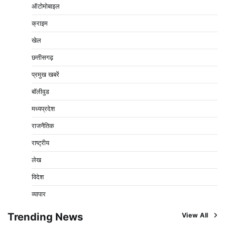
2
ऑटोमोबाइल
Pavan Jat
August 5, 2026
0
क्राइम
नपा सहकारी समिति में 25 लाख से अधिक का गेहूं सड़ा, 5,700
क्विंटल खराब अनाज वेयरहाउस ने लौटाया
खेल
3
Pavan Jat
August 5, 2026
0
छत्तीसगढ़
पर्सनल लोन, क्रेडिट कार्ड और क्यूआर कोड के नाम पर लाखों की
साइबर ठगी, फर्जी सिम बेचने वाला आरोपी गिरफ्तार
प्रमुख खबरें
4
Pavan Jat
August 5, 2026
0
बॉलीवुड
विशेष प्रवर्तन अभियान में नर्मदापुरम पुलिस की सख्त कार्रवाई
मध्यप्रदेश
5
Pavan Jat
August 5, 2026
0
राजनैतिक
विशेष प्रवर्तन अभियान में नर्मदापुरम पुलिस की लगातार सख्ती
राष्ट्रीय
1
Pavan Jat
August 6, 2026
0
लेख
वेयरहाउस कॉरपोरेशन के जिला प्रबंधक पर केस दर्ज, फरार;
क्लर्क को मिली कमान, ‘चाबी के खेल’ पर फिर उठे सवाल
विदेश
2
Pavan Jat
August 5, 2026
0
व्यापार
नपा सहकारी समिति में 25 लाख से अधिक का गेहूं सड़ा, 5,700
Trending News
View All
क्विंटल खराब अनाज वेयरहाउस ने लौटाया