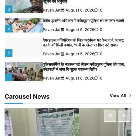
3
Pavan Jat
August 8, 2026
0
विशेष प्रवर्तन अभियान में नर्मदापुरम पुलिस की लगातार सख्ती
4
Pavan Jat
August 6, 2026
0
वेयरहाउस कॉरपोरेशन के जिला प्रबंधक पर केस दर्ज, फरार;
क्लर्क को मिली कमान, ‘चाबी के खेल’ पर फिर उठे सवाल
5
Pavan Jat
August 5, 2026
0
पुलिसकर्मियों के स्वास्थ्य को लेकर नर्मदापुरम पुलिस की पहल,
कोतवाली में लगा निःशुल्क स्वास्थ्य शिविर
1
Pavan Jat
August 8, 2026
0
बिजली आपूर्ति और मूंग खरीदी की समस्याओं को लेकर किसान
मजदूर महासंघ ने सौंपा ज्ञापन
Carousel News
View All
2
Pavan Jat
August 8, 2026
0
पचमढ़ी में ‘मध्य प्रदेश की अमरनाथ यात्रा’ नागद्वारी का शुभारंभ
नाग पंचमी तक चलेगी 10 दिवसीय यात्रा, 5 लाख श्रद्धालुओं के
पहुंचने का अनुमान
3
Pavan Jat
August 8, 2026
0