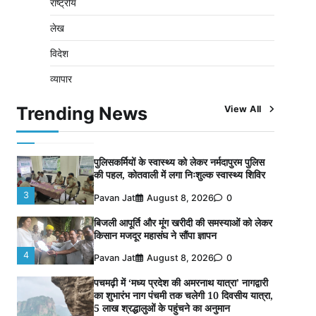
राष्ट्रीय
5
Pavan Jat
August 8, 2026
0
लेख
भारी बारिश के बीच कायस्थ समाज ने किया पौधरोपण,
विदेश
पर्यावरण संरक्षण का दिया संदेश
1
Pavan Jat
August 10, 2026
0
व्यापार
चंद्रमौली नर्मदेश्वर धाम मंदिर से निकलेगी कावड़
Trending News
View All
यात्रा, उमड़ेगी श्रद्धालुओं की भीड़
2
Pavan Jat
August 9, 2026
0
पुलिसकर्मियों के स्वास्थ्य को लेकर नर्मदापुरम पुलिस
की पहल, कोतवाली में लगा निःशुल्क स्वास्थ्य शिविर
3
Pavan Jat
August 8, 2026
0
बिजली आपूर्ति और मूंग खरीदी की समस्याओं को लेकर
किसान मजदूर महासंघ ने सौंपा ज्ञापन
4
Pavan Jat
August 8, 2026
0
पचमढ़ी में ‘मध्य प्रदेश की अमरनाथ यात्रा’ नागद्वारी
का शुभारंभ नाग पंचमी तक चलेगी 10 दिवसीय यात्रा,
5 लाख श्रद्धालुओं के पहुंचने का अनुमान