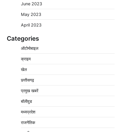
June 2023
May 2023
April 2023
Categories
चंद्रमौली नर्मदेश्वर धाम मंदिर से निकलेगी कावड़
ऑटोमोबाइल
यात्रा, उमड़ेगी श्रद्धालुओं की भीड़
2
क्राइम
Pavan Jat
August 9, 2026
0
पुलिसकर्मियों के स्वास्थ्य को लेकर नर्मदापुरम पुलिस
खेल
की पहल, कोतवाली में लगा निःशुल्क स्वास्थ्य शिविर
छत्तीसगढ़
3
Pavan Jat
August 8, 2026
0
प्रमुख खबरें
बिजली आपूर्ति और मूंग खरीदी की समस्याओं को लेकर
किसान मजदूर महासंघ ने सौंपा ज्ञापन
बॉलीवुड
4
Pavan Jat
August 8, 2026
0
मध्यप्रदेश
पचमढ़ी में ‘मध्य प्रदेश की अमरनाथ यात्रा’ नागद्वारी
राजनैतिक
का शुभारंभ नाग पंचमी तक चलेगी 10 दिवसीय यात्रा,
5 लाख श्रद्धालुओं के पहुंचने का अनुमान