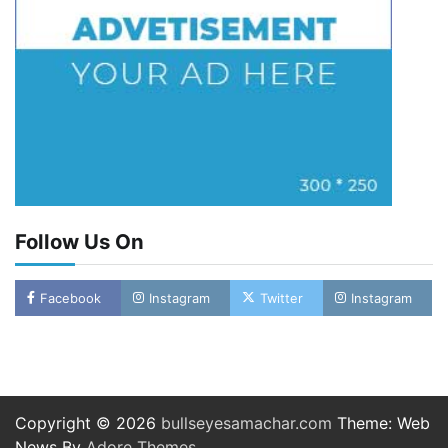
Follow Us On
Facebook
Instagram
Twitter
Instagram
Copyright © 2026
bullseyesamachar.com
Theme: Web
News By
Adore Themes
.