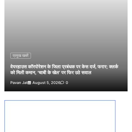
साइबर ठगी, फर्जी सिम बेचने वाला आरोपी गिरफ्तार
3
Pavan Jat
August 5, 2026
0
विशेष प्रवर्तन अभियान में नर्मदापुरम पुलिस की सख्त कार्रवाई
4
Pavan Jat
August 5, 2026
0
विश्व स्तनपान सप्ताह: गर्भवती एवं शिशुवती महिलाओं को स्तनपान
के महत्व की दी जानकारी
5
Pavan Jat
August 5, 2026
0
प्रमुख खबरें
वेयरहाउस कॉरपोरेशन के जिला प्रबंधक पर केस दर्ज, फरार; क्लर्क
को मिली कमान, ‘चाबी के खेल’ पर फिर उठे सवाल
Pavan Jat
August 5, 2026
0