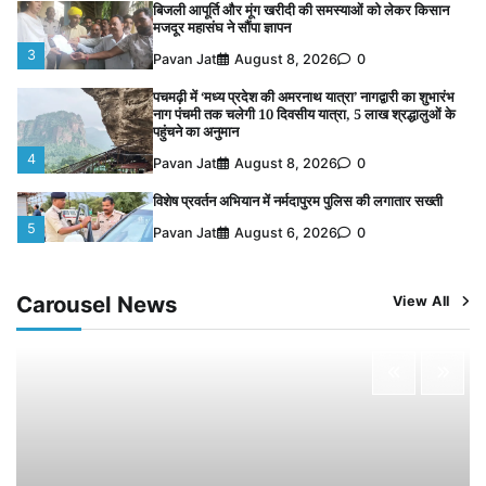
बिजली आपूर्ति और मूंग खरीदी की समस्याओं को लेकर किसान
मजदूर महासंघ ने सौंपा ज्ञापन
3
Pavan Jat
August 8, 2026
0
पचमढ़ी में ‘मध्य प्रदेश की अमरनाथ यात्रा’ नागद्वारी का शुभारंभ
नाग पंचमी तक चलेगी 10 दिवसीय यात्रा, 5 लाख श्रद्धालुओं के
पहुंचने का अनुमान
4
Pavan Jat
August 8, 2026
0
विशेष प्रवर्तन अभियान में नर्मदापुरम पुलिस की लगातार सख्ती
5
Pavan Jat
August 6, 2026
0
चंद्रमौली नर्मदेश्वर धाम मंदिर से निकलेगी कावड़ यात्रा, उमड़ेगी
श्रद्धालुओं की भीड़
Carousel News
View All
1
Pavan Jat
August 9, 2026
0
पुलिसकर्मियों के स्वास्थ्य को लेकर नर्मदापुरम पुलिस की पहल,
कोतवाली में लगा निःशुल्क स्वास्थ्य शिविर
2
Pavan Jat
August 8, 2026
0
बिजली आपूर्ति और मूंग खरीदी की समस्याओं को लेकर किसान
मजदूर महासंघ ने सौंपा ज्ञापन