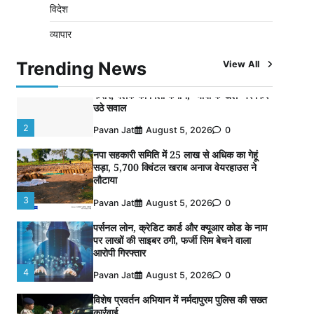
विदेश
विशेष प्रवर्तन अभियान में नर्मदापुरम पुलिस की
व्यापार
लगातार सख्ती
1
Pavan Jat
August 6, 2026
0
Trending News
View All
वेयरहाउस कॉरपोरेशन के जिला प्रबंधक पर केस दर्ज,
फरार; क्लर्क को मिली कमान, ‘चाबी के खेल’ पर फिर
उठे सवाल
2
Pavan Jat
August 5, 2026
0
नपा सहकारी समिति में 25 लाख से अधिक का गेहूं
सड़ा, 5,700 क्विंटल खराब अनाज वेयरहाउस ने
लौटाया
3
Pavan Jat
August 5, 2026
0
पर्सनल लोन, क्रेडिट कार्ड और क्यूआर कोड के नाम
पर लाखों की साइबर ठगी, फर्जी सिम बेचने वाला
आरोपी गिरफ्तार
4
Pavan Jat
August 5, 2026
0
विशेष प्रवर्तन अभियान में नर्मदापुरम पुलिस की सख्त
कार्रवाई