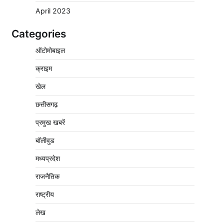
April 2023
Categories
वेयरहाउस कॉरपोरेशन के जिला प्रबंधक पर केस दर्ज,
ऑटोमोबाइल
फरार; क्लर्क को मिली कमान, ‘चाबी के खेल’ पर फिर
उठे सवाल
क्राइम
2
Pavan Jat
August 5, 2026
0
खेल
नपा सहकारी समिति में 25 लाख से अधिक का गेहूं
सड़ा, 5,700 क्विंटल खराब अनाज वेयरहाउस ने
छत्तीसगढ़
लौटाया
प्रमुख खबरें
3
Pavan Jat
August 5, 2026
0
बॉलीवुड
पर्सनल लोन, क्रेडिट कार्ड और क्यूआर कोड के नाम
पर लाखों की साइबर ठगी, फर्जी सिम बेचने वाला
मध्यप्रदेश
आरोपी गिरफ्तार
राजनैतिक
4
Pavan Jat
August 5, 2026
0
राष्ट्रीय
विशेष प्रवर्तन अभियान में नर्मदापुरम पुलिस की सख्त
कार्रवाई
लेख
5
Pavan Jat
August 5, 2026
0