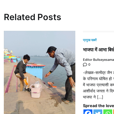
Related Posts
प्रमुख खबरें
भाजपा में आभा बि
Editor Bullseyesam
0
-लेखक-सत्येंद्र जै
के परिणाम घोषित हो 
में भाजपा प्रत्याशी
आशीर्वाद जनता ने दि
भाजपा ने […]
Spread the lov