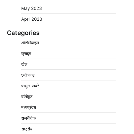
May 2023
April 2023
Categories
पचमढ़ी में ‘मध्य प्रदेश की अमरनाथ यात्रा’ नागद्वारी
ऑटोमोबाइल
का शुभारंभ नाग पंचमी तक चलेगी 10 दिवसीय यात्रा,
5 लाख श्रद्धालुओं के पहुंचने का अनुमान
क्राइम
2
Pavan Jat
August 8, 2026
0
खेल
विशेष प्रवर्तन अभियान में नर्मदापुरम पुलिस की
लगातार सख्ती
छत्तीसगढ़
3
Pavan Jat
August 6, 2026
0
प्रमुख खबरें
वेयरहाउस कॉरपोरेशन के जिला प्रबंधक पर केस दर्ज,
बॉलीवुड
फरार; क्लर्क को मिली कमान, ‘चाबी के खेल’ पर फिर
उठे सवाल
मध्यप्रदेश
4
Pavan Jat
August 5, 2026
0
राजनैतिक
नपा सहकारी समिति में 25 लाख से अधिक का गेहूं
राष्ट्रीय
सड़ा, 5,700 क्विंटल खराब अनाज वेयरहाउस ने