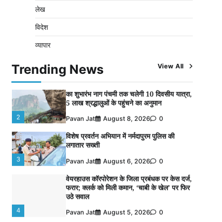
लौटाया
लेख
5
Pavan Jat
August 5, 2026
0
विदेश
बिजली आपूर्ति और मूंग खरीदी की समस्याओं को लेकर
व्यापार
किसान मजदूर महासंघ ने सौंपा ज्ञापन
1
Pavan Jat
August 8, 2026
0
Trending News
View All
पचमढ़ी में ‘मध्य प्रदेश की अमरनाथ यात्रा’ नागद्वारी
का शुभारंभ नाग पंचमी तक चलेगी 10 दिवसीय यात्रा,
5 लाख श्रद्धालुओं के पहुंचने का अनुमान
2
Pavan Jat
August 8, 2026
0
विशेष प्रवर्तन अभियान में नर्मदापुरम पुलिस की
लगातार सख्ती
3
Pavan Jat
August 6, 2026
0
वेयरहाउस कॉरपोरेशन के जिला प्रबंधक पर केस दर्ज,
फरार; क्लर्क को मिली कमान, ‘चाबी के खेल’ पर फिर
उठे सवाल
4
Pavan Jat
August 5, 2026
0