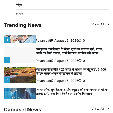
साइबर ठगी, फर्जी सिम बेचने वाला आरोपी गिरफ्तार
विदेश
4
Pavan Jat
August 5, 2026
0
व्यापार
विशेष प्रवर्तन अभियान में नर्मदापुरम पुलिस की सख्त कार्रवाई
5
Trending News
View All
Pavan Jat
August 5, 2026
0
विशेष प्रवर्तन अभियान में नर्मदापुरम पुलिस की लगातार सख्ती
1
Pavan Jat
August 6, 2026
0
वेयरहाउस कॉरपोरेशन के जिला प्रबंधक पर केस दर्ज, फरार;
क्लर्क को मिली कमान, ‘चाबी के खेल’ पर फिर उठे सवाल
2
Pavan Jat
August 5, 2026
0
नपा सहकारी समिति में 25 लाख से अधिक का गेहूं सड़ा, 5,700
क्विंटल खराब अनाज वेयरहाउस ने लौटाया
3
Pavan Jat
August 5, 2026
0
पर्सनल लोन, क्रेडिट कार्ड और क्यूआर कोड के नाम पर लाखों की
साइबर ठगी, फर्जी सिम बेचने वाला आरोपी गिरफ्तार
4
Pavan Jat
August 5, 2026
0
Carousel News
View All
विशेष प्रवर्तन अभियान में नर्मदापुरम पुलिस की सख्त कार्रवाई