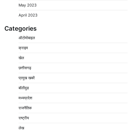
May 2023
April 2023
Categories
ऑटोमोबाइल
क्राइम
खेल
छत्तीसगढ़
प्रमुख खबरें
वेयरहाउस कॉरपोरेशन के जिला प्रबंधक पर केस दर्ज, फरार;
क्लर्क को मिली कमान, ‘चाबी के खेल’ पर फिर उठे सवाल
बॉलीवुड
2
Pavan Jat
August 5, 2026
0
मध्यप्रदेश
नपा सहकारी समिति में 25 लाख से अधिक का गेहूं सड़ा, 5,700
राजनैतिक
क्विंटल खराब अनाज वेयरहाउस ने लौटाया
3
राष्ट्रीय
Pavan Jat
August 5, 2026
0
लेख
पर्सनल लोन, क्रेडिट कार्ड और क्यूआर कोड के नाम पर लाखों की