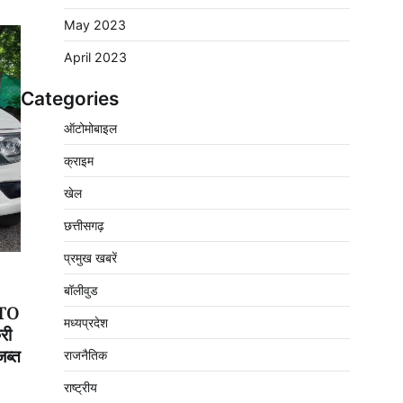
May 2023
April 2023
Categories
बिजली आपूर्ति और मूंग खरीदी की समस्याओं को लेकर
ऑटोमोबाइल
किसान मजदूर महासंघ ने सौंपा ज्ञापन
2
क्राइम
Pavan Jat
August 8, 2026
0
पचमढ़ी में ‘मध्य प्रदेश की अमरनाथ यात्रा’ नागद्वारी
खेल
का शुभारंभ नाग पंचमी तक चलेगी 10 दिवसीय यात्रा,
5 लाख श्रद्धालुओं के पहुंचने का अनुमान
छत्तीसगढ़
3
Pavan Jat
August 8, 2026
0
प्रमुख खबरें
विशेष प्रवर्तन अभियान में नर्मदापुरम पुलिस की
बॉलीवुड
लगातार सख्ती
 RTO
मध्यप्रदेश
4
Pavan Jat
August 6, 2026
0
री
जब्त
राजनैतिक
वेयरहाउस कॉरपोरेशन के जिला प्रबंधक पर केस दर्ज,
फरार; क्लर्क को मिली कमान, ‘चाबी के खेल’ पर फिर
राष्ट्रीय
उठे सवाल