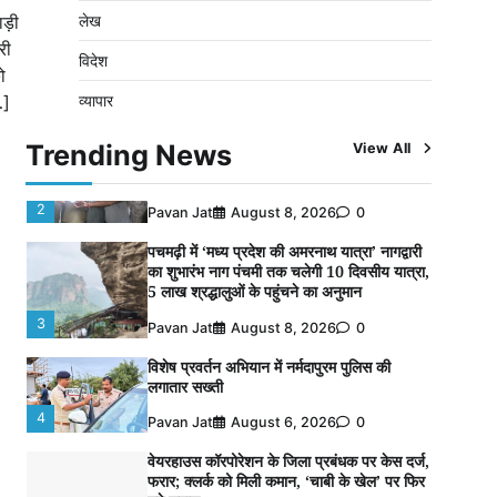
लेख
ड़ी
5
Pavan Jat
August 5, 2026
0
री
विदेश
पुलिसकर्मियों के स्वास्थ्य को लेकर नर्मदापुरम पुलिस
ो
की पहल, कोतवाली में लगा निःशुल्क स्वास्थ्य शिविर
व्यापार
…]
1
Pavan Jat
August 8, 2026
0
Trending News
View All
बिजली आपूर्ति और मूंग खरीदी की समस्याओं को लेकर
किसान मजदूर महासंघ ने सौंपा ज्ञापन
2
Pavan Jat
August 8, 2026
0
पचमढ़ी में ‘मध्य प्रदेश की अमरनाथ यात्रा’ नागद्वारी
का शुभारंभ नाग पंचमी तक चलेगी 10 दिवसीय यात्रा,
5 लाख श्रद्धालुओं के पहुंचने का अनुमान
3
Pavan Jat
August 8, 2026
0
विशेष प्रवर्तन अभियान में नर्मदापुरम पुलिस की
लगातार सख्ती
4
Pavan Jat
August 6, 2026
0
वेयरहाउस कॉरपोरेशन के जिला प्रबंधक पर केस दर्ज,
फरार; क्लर्क को मिली कमान, ‘चाबी के खेल’ पर फिर