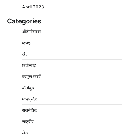
April 2023
Categories
वेयरहाउस कॉरपोरेशन के जिला प्रबंधक पर केस दर्ज,
ऑटोमोबाइल
फरार; क्लर्क को मिली कमान, ‘चाबी के खेल’ पर फिर
उठे सवाल
क्राइम
2
Pavan Jat
August 5, 2026
0
खेल
नपा सहकारी समिति में 25 लाख से अधिक का गेहूं
सड़ा, 5,700 क्विंटल खराब अनाज वेयरहाउस ने
छत्तीसगढ़
लौटाया
प्रमुख खबरें
3
Pavan Jat
August 5, 2026
0
बॉलीवुड
पर्सनल लोन, क्रेडिट कार्ड और क्यूआर कोड के नाम
पर लाखों की साइबर ठगी, फर्जी सिम बेचने वाला
मध्यप्रदेश
आरोपी गिरफ्तार
राजनैतिक
4
Pavan Jat
August 5, 2026
0
राष्ट्रीय
विशेष प्रवर्तन अभियान में नर्मदापुरम पुलिस की सख्त
कार्रवाई
लेख
5
Pavan Jat
August 5, 2026
0