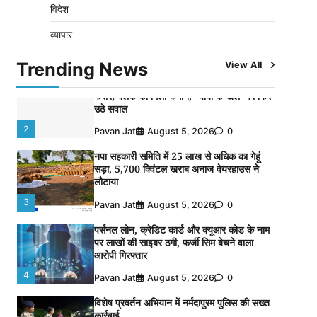
विदेश
विशेष प्रवर्तन अभियान में नर्मदापुरम पुलिस की
व्यापार
लगातार सख्ती
1
Pavan Jat
August 6, 2026
0
Trending News
View All
वेयरहाउस कॉरपोरेशन के जिला प्रबंधक पर केस दर्ज,
फरार; क्लर्क को मिली कमान, ‘चाबी के खेल’ पर फिर
उठे सवाल
2
Pavan Jat
August 5, 2026
0
नपा सहकारी समिति में 25 लाख से अधिक का गेहूं
सड़ा, 5,700 क्विंटल खराब अनाज वेयरहाउस ने
लौटाया
3
Pavan Jat
August 5, 2026
0
पर्सनल लोन, क्रेडिट कार्ड और क्यूआर कोड के नाम
पर लाखों की साइबर ठगी, फर्जी सिम बेचने वाला
आरोपी गिरफ्तार
4
Pavan Jat
August 5, 2026
0
विशेष प्रवर्तन अभियान में नर्मदापुरम पुलिस की सख्त
कार्रवाई