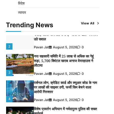
विदेश
विशेष प्रवर्तन अभियान में नर्मदापुरम पुलिस की
व्यापार
लगातार सख्ती
1
Pavan Jat
August 6, 2026
0
Trending News
View All
वेयरहाउस कॉरपोरेशन के जिला प्रबंधक पर केस दर्ज,
फरार; क्लर्क को मिली कमान, ‘चाबी के खेल’ पर फिर
उठे सवाल
2
Pavan Jat
August 5, 2026
0
नपा सहकारी समिति में 25 लाख से अधिक का गेहूं
सड़ा, 5,700 क्विंटल खराब अनाज वेयरहाउस ने
लौटाया
3
Pavan Jat
August 5, 2026
0
पर्सनल लोन, क्रेडिट कार्ड और क्यूआर कोड के नाम
पर लाखों की साइबर ठगी, फर्जी सिम बेचने वाला
आरोपी गिरफ्तार
4
Pavan Jat
August 5, 2026
0
विशेष प्रवर्तन अभियान में नर्मदापुरम पुलिस की सख्त
कार्रवाई