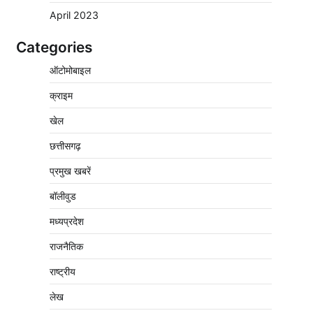
April 2023
Categories
वेयरहाउस कॉरपोरेशन के जिला प्रबंधक पर केस दर्ज,
ऑटोमोबाइल
फरार; क्लर्क को मिली कमान, ‘चाबी के खेल’ पर फिर
उठे सवाल
क्राइम
2
Pavan Jat
August 5, 2026
0
खेल
नपा सहकारी समिति में 25 लाख से अधिक का गेहूं
सड़ा, 5,700 क्विंटल खराब अनाज वेयरहाउस ने
छत्तीसगढ़
लौटाया
प्रमुख खबरें
3
Pavan Jat
August 5, 2026
0
बॉलीवुड
पर्सनल लोन, क्रेडिट कार्ड और क्यूआर कोड के नाम
पर लाखों की साइबर ठगी, फर्जी सिम बेचने वाला
मध्यप्रदेश
आरोपी गिरफ्तार
राजनैतिक
4
Pavan Jat
August 5, 2026
0
राष्ट्रीय
विशेष प्रवर्तन अभियान में नर्मदापुरम पुलिस की सख्त
कार्रवाई
लेख
5
Pavan Jat
August 5, 2026
0