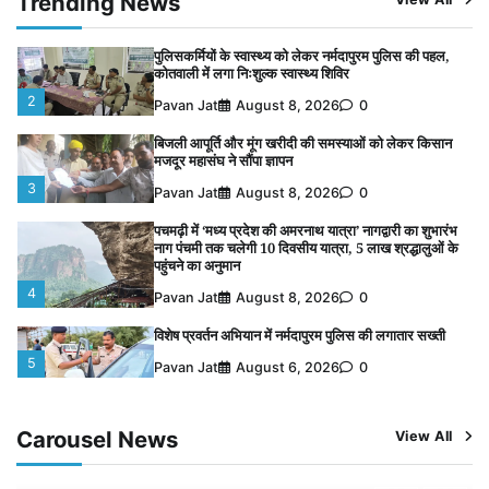
Trending News
1
Pavan Jat
August 9, 2026
0
पुलिसकर्मियों के स्वास्थ्य को लेकर नर्मदापुरम पुलिस की पहल,
कोतवाली में लगा निःशुल्क स्वास्थ्य शिविर
2
Pavan Jat
August 8, 2026
0
बिजली आपूर्ति और मूंग खरीदी की समस्याओं को लेकर किसान
मजदूर महासंघ ने सौंपा ज्ञापन
3
Pavan Jat
August 8, 2026
0
पचमढ़ी में ‘मध्य प्रदेश की अमरनाथ यात्रा’ नागद्वारी का शुभारंभ
नाग पंचमी तक चलेगी 10 दिवसीय यात्रा, 5 लाख श्रद्धालुओं के
पहुंचने का अनुमान
4
Pavan Jat
August 8, 2026
0
विशेष प्रवर्तन अभियान में नर्मदापुरम पुलिस की लगातार सख्ती
5
Pavan Jat
August 6, 2026
0
चंद्रमौली नर्मदेश्वर धाम मंदिर से निकलेगी कावड़ यात्रा, उमड़ेगी
श्रद्धालुओं की भीड़
Carousel News
View All
1
Pavan Jat
August 9, 2026
0