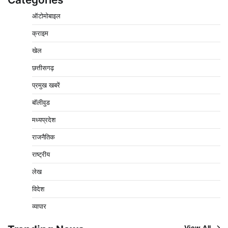
ऑटोमोबाइल
क्राइम
पुलिसकर्मियों के स्वास्थ्य को लेकर नर्मदापुरम पुलिस की पहल,
खेल
कोतवाली में लगा निःशुल्क स्वास्थ्य शिविर
छत्तीसगढ़
2
Pavan Jat
August 8, 2026
0
प्रमुख खबरें
बिजली आपूर्ति और मूंग खरीदी की समस्याओं को लेकर किसान
मजदूर महासंघ ने सौंपा ज्ञापन
बॉलीवुड
3
Pavan Jat
August 8, 2026
0
मध्यप्रदेश
पचमढ़ी में ‘मध्य प्रदेश की अमरनाथ यात्रा’ नागद्वारी का शुभारंभ
राजनैतिक
नाग पंचमी तक चलेगी 10 दिवसीय यात्रा, 5 लाख श्रद्धालुओं के
पहुंचने का अनुमान
राष्ट्रीय
4
Pavan Jat
August 8, 2026
0
लेख
विशेष प्रवर्तन अभियान में नर्मदापुरम पुलिस की लगातार सख्ती
विदेश
5
Pavan Jat
August 6, 2026
0
व्यापार
चंद्रमौली नर्मदेश्वर धाम मंदिर से निकलेगी कावड़ यात्रा, उमड़ेगी
श्रद्धालुओं की भीड़
View All