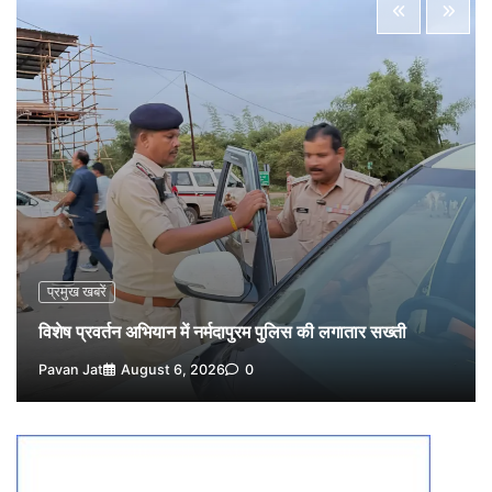
विशेष प्रवर्तन अभियान में नर्मदापुरम पुलिस की लगातार सख्ती
1
Pavan Jat
August 6, 2026
0
वेयरहाउस कॉरपोरेशन के जिला प्रबंधक पर केस दर्ज, फरार;
क्लर्क को मिली कमान, ‘चाबी के खेल’ पर फिर उठे सवाल
2
Pavan Jat
August 5, 2026
0
नपा सहकारी समिति में 25 लाख से अधिक का गेहूं सड़ा, 5,700
क्विंटल खराब अनाज वेयरहाउस ने लौटाया
3
Pavan Jat
August 5, 2026
0
पर्सनल लोन, क्रेडिट कार्ड और क्यूआर कोड के नाम पर लाखों की
साइबर ठगी, फर्जी सिम बेचने वाला आरोपी गिरफ्तार
प्रमुख खबरें
4
Pavan Jat
August 5, 2026
0
विशेष प्रवर्तन अभियान में नर्मदापुरम पुलिस की लगातार सख्ती
विशेष प्रवर्तन अभियान में नर्मदापुरम पुलिस की सख्त कार्रवाई
Pavan Jat
August 6, 2026
0
5
Pavan Jat
August 5, 2026
0