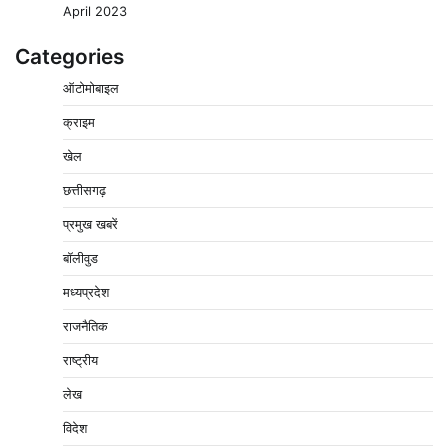
April 2023
Categories
ऑटोमोबाइल
क्राइम
खेल
छत्तीसगढ़
प्रमुख खबरें
वेयरहाउस कॉरपोरेशन के जिला प्रबंधक पर केस दर्ज, फरार;
क्लर्क को मिली कमान, ‘चाबी के खेल’ पर फिर उठे सवाल
बॉलीवुड
2
Pavan Jat
August 5, 2026
0
मध्यप्रदेश
नपा सहकारी समिति में 25 लाख से अधिक का गेहूं सड़ा, 5,700
राजनैतिक
क्विंटल खराब अनाज वेयरहाउस ने लौटाया
3
राष्ट्रीय
Pavan Jat
August 5, 2026
0
लेख
पर्सनल लोन, क्रेडिट कार्ड और क्यूआर कोड के नाम पर लाखों की
साइबर ठगी, फर्जी सिम बेचने वाला आरोपी गिरफ्तार
विदेश
4
Pavan Jat
August 5, 2026
0