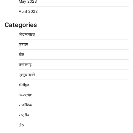
May 2023
April 2023
Categories
ऑटोमोबाइल
क्राइम
पुलिसकर्मियों के स्वास्थ्य को लेकर नर्मदापुरम पुलिस की पहल,
खेल
कोतवाली में लगा निःशुल्क स्वास्थ्य शिविर
छत्तीसगढ़
2
Pavan Jat
August 8, 2026
0
प्रमुख खबरें
बिजली आपूर्ति और मूंग खरीदी की समस्याओं को लेकर किसान
मजदूर महासंघ ने सौंपा ज्ञापन
बॉलीवुड
3
Pavan Jat
August 8, 2026
0
मध्यप्रदेश
पचमढ़ी में ‘मध्य प्रदेश की अमरनाथ यात्रा’ नागद्वारी का शुभारंभ
राजनैतिक
नाग पंचमी तक चलेगी 10 दिवसीय यात्रा, 5 लाख श्रद्धालुओं के
पहुंचने का अनुमान
राष्ट्रीय
4
Pavan Jat
August 8, 2026
0
लेख
विशेष प्रवर्तन अभियान में नर्मदापुरम पुलिस की लगातार सख्ती