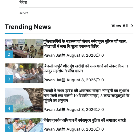
विदेश
5
Pavan Jat
August 6, 2026
0
व्यापार
चंद्रमौली नर्मदेश्वर धाम मंदिर से निकलेगी कावड़ यात्रा, उमड़ेगी
श्रद्धालुओं की भीड़
Trending News
View All
1
Pavan Jat
August 9, 2026
0
पुलिसकर्मियों के स्वास्थ्य को लेकर नर्मदापुरम पुलिस की पहल,
कोतवाली में लगा निःशुल्क स्वास्थ्य शिविर
2
Pavan Jat
August 8, 2026
0
बिजली आपूर्ति और मूंग खरीदी की समस्याओं को लेकर किसान
मजदूर महासंघ ने सौंपा ज्ञापन
3
Pavan Jat
August 8, 2026
0
पचमढ़ी में ‘मध्य प्रदेश की अमरनाथ यात्रा’ नागद्वारी का शुभारंभ
नाग पंचमी तक चलेगी 10 दिवसीय यात्रा, 5 लाख श्रद्धालुओं के
पहुंचने का अनुमान
4
Pavan Jat
August 8, 2026
0
विशेष प्रवर्तन अभियान में नर्मदापुरम पुलिस की लगातार सख्ती
5
Pavan Jat
August 6, 2026
0