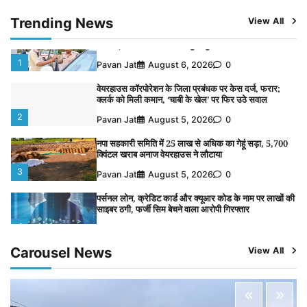
विशेष प्रवर्तन अभियान में नर्मदापुरम पुलिस की सख्त कार्रवाई
5
Trending News
View All
Pavan Jat
August 5, 2026
0
विशेष प्रवर्तन अभियान में नर्मदापुरम पुलिस की लगातार सख्ती
1
Pavan Jat
August 6, 2026
0
वेयरहाउस कॉरपोरेशन के जिला प्रबंधक पर केस दर्ज, फरार;
क्लर्क को मिली कमान, ‘चाबी के खेल’ पर फिर उठे सवाल
2
Pavan Jat
August 5, 2026
0
नपा सहकारी समिति में 25 लाख से अधिक का गेहूं सड़ा, 5,700
क्विंटल खराब अनाज वेयरहाउस ने लौटाया
3
Pavan Jat
August 5, 2026
0
पर्सनल लोन, क्रेडिट कार्ड और क्यूआर कोड के नाम पर लाखों की
साइबर ठगी, फर्जी सिम बेचने वाला आरोपी गिरफ्तार
4
Pavan Jat
August 5, 2026
0
Carousel News
View All
विशेष प्रवर्तन अभियान में नर्मदापुरम पुलिस की सख्त कार्रवाई
5
Pavan Jat
August 5, 2026
0
विशेष प्रवर्तन अभियान में नर्मदापुरम पुलिस की लगातार सख्ती