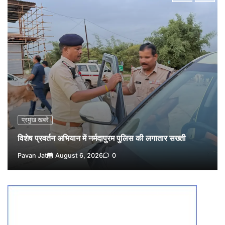
1
Pavan Jat
August 6, 2026
0
वेयरहाउस कॉरपोरेशन के जिला प्रबंधक पर केस दर्ज, फरार;
क्लर्क को मिली कमान, ‘चाबी के खेल’ पर फिर उठे सवाल
2
Pavan Jat
August 5, 2026
0
नपा सहकारी समिति में 25 लाख से अधिक का गेहूं सड़ा, 5,700
क्विंटल खराब अनाज वेयरहाउस ने लौटाया
3
Pavan Jat
August 5, 2026
0
पर्सनल लोन, क्रेडिट कार्ड और क्यूआर कोड के नाम पर लाखों की
साइबर ठगी, फर्जी सिम बेचने वाला आरोपी गिरफ्तार
प्रमुख खबरें
4
Pavan Jat
August 5, 2026
0
विशेष प्रवर्तन अभियान में नर्मदापुरम पुलिस की लगातार सख्ती
विशेष प्रवर्तन अभियान में नर्मदापुरम पुलिस की सख्त कार्रवाई
Pavan Jat
August 6, 2026
0
5
Pavan Jat
August 5, 2026
0