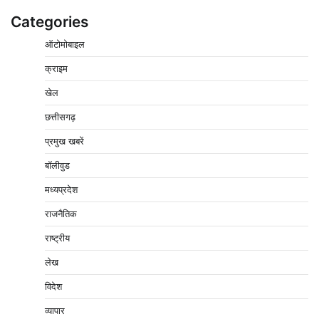
Categories
ऑटोमोबाइल
क्राइम
खेल
छत्तीसगढ़
प्रमुख खबरें
वेयरहाउस कॉरपोरेशन के जिला प्रबंधक पर केस दर्ज, फरार;
क्लर्क को मिली कमान, ‘चाबी के खेल’ पर फिर उठे सवाल
बॉलीवुड
2
Pavan Jat
August 5, 2026
0
मध्यप्रदेश
नपा सहकारी समिति में 25 लाख से अधिक का गेहूं सड़ा, 5,700
राजनैतिक
क्विंटल खराब अनाज वेयरहाउस ने लौटाया
3
राष्ट्रीय
Pavan Jat
August 5, 2026
0
लेख
पर्सनल लोन, क्रेडिट कार्ड और क्यूआर कोड के नाम पर लाखों की
साइबर ठगी, फर्जी सिम बेचने वाला आरोपी गिरफ्तार
विदेश
4
Pavan Jat
August 5, 2026
0
व्यापार