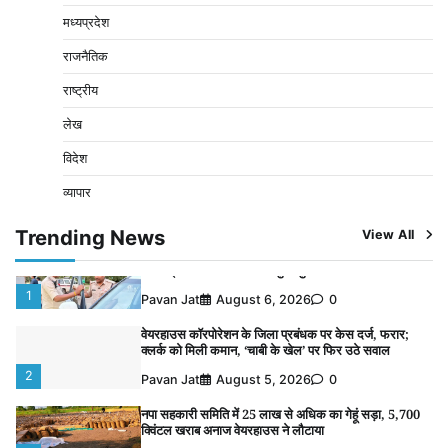
2
Pavan Jat
August 5, 2026
0
मध्यप्रदेश
नपा सहकारी समिति में 25 लाख से अधिक का गेहूं सड़ा, 5,700
राजनैतिक
क्विंटल खराब अनाज वेयरहाउस ने लौटाया
3
राष्ट्रीय
Pavan Jat
August 5, 2026
0
लेख
पर्सनल लोन, क्रेडिट कार्ड और क्यूआर कोड के नाम पर लाखों की
साइबर ठगी, फर्जी सिम बेचने वाला आरोपी गिरफ्तार
विदेश
4
Pavan Jat
August 5, 2026
0
व्यापार
विशेष प्रवर्तन अभियान में नर्मदापुरम पुलिस की सख्त कार्रवाई
5
Trending News
View All
Pavan Jat
August 5, 2026
0
विशेष प्रवर्तन अभियान में नर्मदापुरम पुलिस की लगातार सख्ती
1
Pavan Jat
August 6, 2026
0
वेयरहाउस कॉरपोरेशन के जिला प्रबंधक पर केस दर्ज, फरार;
क्लर्क को मिली कमान, ‘चाबी के खेल’ पर फिर उठे सवाल
2
Pavan Jat
August 5, 2026
0
नपा सहकारी समिति में 25 लाख से अधिक का गेहूं सड़ा, 5,700
क्विंटल खराब अनाज वेयरहाउस ने लौटाया