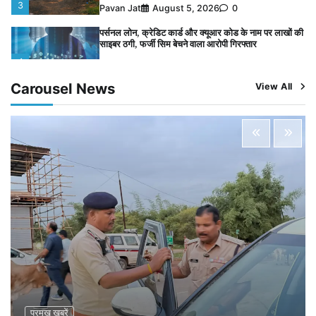
3
Pavan Jat
August 5, 2026
0
पर्सनल लोन, क्रेडिट कार्ड और क्यूआर कोड के नाम पर लाखों की
साइबर ठगी, फर्जी सिम बेचने वाला आरोपी गिरफ्तार
4
Pavan Jat
August 5, 2026
0
Carousel News
View All
विशेष प्रवर्तन अभियान में नर्मदापुरम पुलिस की सख्त कार्रवाई
5
Pavan Jat
August 5, 2026
0
विशेष प्रवर्तन अभियान में नर्मदापुरम पुलिस की लगातार सख्ती
1
Pavan Jat
August 6, 2026
0
वेयरहाउस कॉरपोरेशन के जिला प्रबंधक पर केस दर्ज, फरार;
क्लर्क को मिली कमान, ‘चाबी के खेल’ पर फिर उठे सवाल
2
Pavan Jat
August 5, 2026
0
नपा सहकारी समिति में 25 लाख से अधिक का गेहूं सड़ा, 5,700
क्विंटल खराब अनाज वेयरहाउस ने लौटाया
3
Pavan Jat
August 5, 2026
0
पर्सनल लोन, क्रेडिट कार्ड और क्यूआर कोड के नाम पर लाखों की
साइबर ठगी, फर्जी सिम बेचने वाला आरोपी गिरफ्तार
प्रमुख खबरें