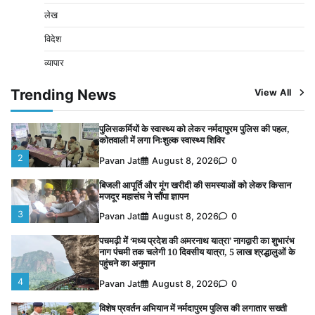
4
Pavan Jat
August 8, 2026
0
लेख
विशेष प्रवर्तन अभियान में नर्मदापुरम पुलिस की लगातार सख्ती
विदेश
5
Pavan Jat
August 6, 2026
0
व्यापार
चंद्रमौली नर्मदेश्वर धाम मंदिर से निकलेगी कावड़ यात्रा, उमड़ेगी
श्रद्धालुओं की भीड़
Trending News
View All
1
Pavan Jat
August 9, 2026
0
पुलिसकर्मियों के स्वास्थ्य को लेकर नर्मदापुरम पुलिस की पहल,
कोतवाली में लगा निःशुल्क स्वास्थ्य शिविर
2
Pavan Jat
August 8, 2026
0
बिजली आपूर्ति और मूंग खरीदी की समस्याओं को लेकर किसान
मजदूर महासंघ ने सौंपा ज्ञापन
3
Pavan Jat
August 8, 2026
0
पचमढ़ी में ‘मध्य प्रदेश की अमरनाथ यात्रा’ नागद्वारी का शुभारंभ
नाग पंचमी तक चलेगी 10 दिवसीय यात्रा, 5 लाख श्रद्धालुओं के
पहुंचने का अनुमान
4
Pavan Jat
August 8, 2026
0
विशेष प्रवर्तन अभियान में नर्मदापुरम पुलिस की लगातार सख्ती