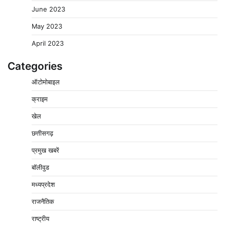
June 2023
May 2023
April 2023
Categories
ऑटोमोबाइल
क्राइम
पुलिसकर्मियों के स्वास्थ्य को लेकर नर्मदापुरम पुलिस की पहल,
खेल
कोतवाली में लगा निःशुल्क स्वास्थ्य शिविर
छत्तीसगढ़
2
Pavan Jat
August 8, 2026
0
प्रमुख खबरें
बिजली आपूर्ति और मूंग खरीदी की समस्याओं को लेकर किसान
मजदूर महासंघ ने सौंपा ज्ञापन
बॉलीवुड
3
Pavan Jat
August 8, 2026
0
मध्यप्रदेश
पचमढ़ी में ‘मध्य प्रदेश की अमरनाथ यात्रा’ नागद्वारी का शुभारंभ
राजनैतिक
नाग पंचमी तक चलेगी 10 दिवसीय यात्रा, 5 लाख श्रद्धालुओं के
पहुंचने का अनुमान
राष्ट्रीय