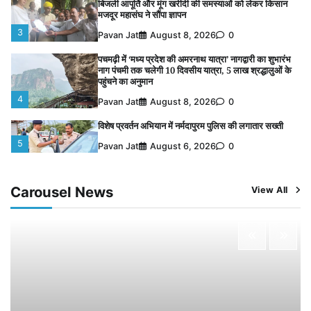
बिजली आपूर्ति और मूंग खरीदी की समस्याओं को लेकर किसान
मजदूर महासंघ ने सौंपा ज्ञापन
3
Pavan Jat
August 8, 2026
0
पचमढ़ी में ‘मध्य प्रदेश की अमरनाथ यात्रा’ नागद्वारी का शुभारंभ
नाग पंचमी तक चलेगी 10 दिवसीय यात्रा, 5 लाख श्रद्धालुओं के
पहुंचने का अनुमान
4
Pavan Jat
August 8, 2026
0
विशेष प्रवर्तन अभियान में नर्मदापुरम पुलिस की लगातार सख्ती
5
Pavan Jat
August 6, 2026
0
चंद्रमौली नर्मदेश्वर धाम मंदिर से निकलेगी कावड़ यात्रा, उमड़ेगी
श्रद्धालुओं की भीड़
Carousel News
View All
1
Pavan Jat
August 9, 2026
0
पुलिसकर्मियों के स्वास्थ्य को लेकर नर्मदापुरम पुलिस की पहल,
कोतवाली में लगा निःशुल्क स्वास्थ्य शिविर
2
Pavan Jat
August 8, 2026
0
बिजली आपूर्ति और मूंग खरीदी की समस्याओं को लेकर किसान
मजदूर महासंघ ने सौंपा ज्ञापन
3