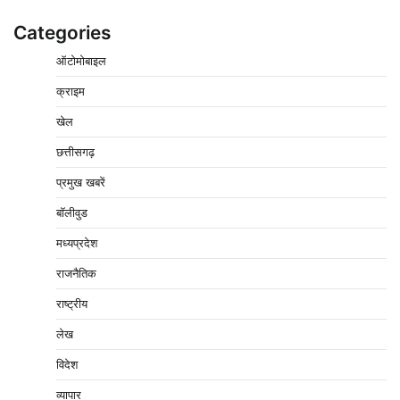
Categories
ऑटोमोबाइल
क्राइम
नपा सहकारी समिति में 25 लाख से अधिक का गेहूं सड़ा, 5,700
खेल
क्विंटल खराब अनाज वेयरहाउस ने लौटाया
छत्तीसगढ़
2
Pavan Jat
August 5, 2026
0
प्रमुख खबरें
पर्सनल लोन, क्रेडिट कार्ड और क्यूआर कोड के नाम पर लाखों की
साइबर ठगी, फर्जी सिम बेचने वाला आरोपी गिरफ्तार
बॉलीवुड
3
Pavan Jat
August 5, 2026
0
मध्यप्रदेश
विशेष प्रवर्तन अभियान में नर्मदापुरम पुलिस की सख्त कार्रवाई
राजनैतिक
4
Pavan Jat
August 5, 2026
0
राष्ट्रीय
विश्व स्तनपान सप्ताह: गर्भवती एवं शिशुवती महिलाओं को स्तनपान
लेख
के महत्व की दी जानकारी
5
Pavan Jat
August 5, 2026
0
विदेश
वेयरहाउस कॉरपोरेशन के जिला प्रबंधक पर केस दर्ज, फरार;
व्यापार