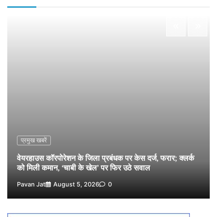
नपा सहकारी समिति में 25 लाख से अधिक का गेहूं सड़ा, 5,700
क्विंटल खराब अनाज वेयरहाउस ने लौटाया
2
Pavan Jat
August 5, 2026
0
पर्सनल लोन, क्रेडिट कार्ड और क्यूआर कोड के नाम पर लाखों की
साइबर ठगी, फर्जी सिम बेचने वाला आरोपी गिरफ्तार
3
Pavan Jat
August 5, 2026
0
विशेष प्रवर्तन अभियान में नर्मदापुरम पुलिस की सख्त कार्रवाई
4
Pavan Jat
August 5, 2026
0
विश्व स्तनपान सप्ताह: गर्भवती एवं शिशुवती महिलाओं को स्तनपान
के महत्व की दी जानकारी
5
Pavan Jat
August 5, 2026
0
प्रमुख खबरें
वेयरहाउस कॉरपोरेशन के जिला प्रबंधक पर केस दर्ज, फरार; क्लर्क
को मिली कमान, ‘चाबी के खेल’ पर फिर उठे सवाल
Pavan Jat
August 5, 2026
0