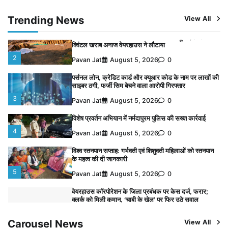
क्लर्क को मिली कमान, ‘चाबी के खेल’ पर फिर उठे सवाल
1
Trending News
View All
Pavan Jat
August 5, 2026
0
नपा सहकारी समिति में 25 लाख से अधिक का गेहूं सड़ा, 5,700
क्विंटल खराब अनाज वेयरहाउस ने लौटाया
2
Pavan Jat
August 5, 2026
0
पर्सनल लोन, क्रेडिट कार्ड और क्यूआर कोड के नाम पर लाखों की
साइबर ठगी, फर्जी सिम बेचने वाला आरोपी गिरफ्तार
3
Pavan Jat
August 5, 2026
0
विशेष प्रवर्तन अभियान में नर्मदापुरम पुलिस की सख्त कार्रवाई
4
Pavan Jat
August 5, 2026
0
विश्व स्तनपान सप्ताह: गर्भवती एवं शिशुवती महिलाओं को स्तनपान
के महत्व की दी जानकारी
5
Pavan Jat
August 5, 2026
0
वेयरहाउस कॉरपोरेशन के जिला प्रबंधक पर केस दर्ज, फरार;
क्लर्क को मिली कमान, ‘चाबी के खेल’ पर फिर उठे सवाल
1
Pavan Jat
August 5, 2026
0
Carousel News
View All