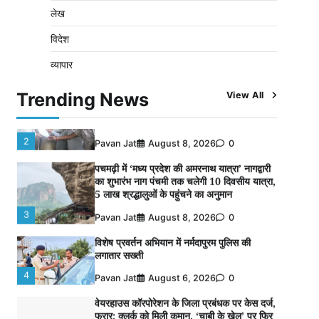
लेख
5
Pavan Jat
August 5, 2026
0
विदेश
पुलिसकर्मियों के स्वास्थ्य को लेकर नर्मदापुरम पुलिस
की पहल, कोतवाली में लगा निःशुल्क स्वास्थ्य शिविर
व्यापार
1
Pavan Jat
August 8, 2026
0
Trending News
View All
बिजली आपूर्ति और मूंग खरीदी की समस्याओं को लेकर
किसान मजदूर महासंघ ने सौंपा ज्ञापन
2
Pavan Jat
August 8, 2026
0
पचमढ़ी में ‘मध्य प्रदेश की अमरनाथ यात्रा’ नागद्वारी
का शुभारंभ नाग पंचमी तक चलेगी 10 दिवसीय यात्रा,
5 लाख श्रद्धालुओं के पहुंचने का अनुमान
3
Pavan Jat
August 8, 2026
0
विशेष प्रवर्तन अभियान में नर्मदापुरम पुलिस की
लगातार सख्ती
4
Pavan Jat
August 6, 2026
0
वेयरहाउस कॉरपोरेशन के जिला प्रबंधक पर केस दर्ज,
फरार; क्लर्क को मिली कमान, ‘चाबी के खेल’ पर फिर