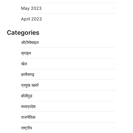
May 2023
April 2023
Categories
बिजली आपूर्ति और मूंग खरीदी की समस्याओं को लेकर
ऑटोमोबाइल
किसान मजदूर महासंघ ने सौंपा ज्ञापन
2
क्राइम
Pavan Jat
August 8, 2026
0
पचमढ़ी में ‘मध्य प्रदेश की अमरनाथ यात्रा’ नागद्वारी
खेल
का शुभारंभ नाग पंचमी तक चलेगी 10 दिवसीय यात्रा,
5 लाख श्रद्धालुओं के पहुंचने का अनुमान
छत्तीसगढ़
3
Pavan Jat
August 8, 2026
0
प्रमुख खबरें
विशेष प्रवर्तन अभियान में नर्मदापुरम पुलिस की
बॉलीवुड
लगातार सख्ती
मध्यप्रदेश
4
Pavan Jat
August 6, 2026
0
राजनैतिक
वेयरहाउस कॉरपोरेशन के जिला प्रबंधक पर केस दर्ज,
फरार; क्लर्क को मिली कमान, ‘चाबी के खेल’ पर फिर
राष्ट्रीय
उठे सवाल