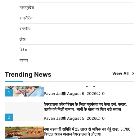
2
Pavan Jat
August 5, 2026
0
मध्यप्रदेश
नपा सहकारी समिति में 25 लाख से अधिक का गेहूं सड़ा, 5,700
राजनैतिक
क्विंटल खराब अनाज वेयरहाउस ने लौटाया
3
राष्ट्रीय
Pavan Jat
August 5, 2026
0
लेख
पर्सनल लोन, क्रेडिट कार्ड और क्यूआर कोड के नाम पर लाखों की
साइबर ठगी, फर्जी सिम बेचने वाला आरोपी गिरफ्तार
विदेश
4
Pavan Jat
August 5, 2026
0
व्यापार
विशेष प्रवर्तन अभियान में नर्मदापुरम पुलिस की सख्त कार्रवाई
5
Trending News
View All
Pavan Jat
August 5, 2026
0
विशेष प्रवर्तन अभियान में नर्मदापुरम पुलिस की लगातार सख्ती
1
Pavan Jat
August 6, 2026
0
वेयरहाउस कॉरपोरेशन के जिला प्रबंधक पर केस दर्ज, फरार;
क्लर्क को मिली कमान, ‘चाबी के खेल’ पर फिर उठे सवाल
2
Pavan Jat
August 5, 2026
0
नपा सहकारी समिति में 25 लाख से अधिक का गेहूं सड़ा, 5,700
क्विंटल खराब अनाज वेयरहाउस ने लौटाया