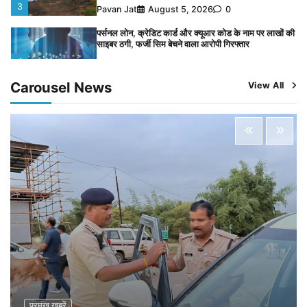
3
Pavan Jat
August 5, 2026
0
पर्सनल लोन, क्रेडिट कार्ड और क्यूआर कोड के नाम पर लाखों की
साइबर ठगी, फर्जी सिम बेचने वाला आरोपी गिरफ्तार
4
Pavan Jat
August 5, 2026
0
Carousel News
View All
विशेष प्रवर्तन अभियान में नर्मदापुरम पुलिस की सख्त कार्रवाई
5
Pavan Jat
August 5, 2026
0
विशेष प्रवर्तन अभियान में नर्मदापुरम पुलिस की लगातार सख्ती
1
Pavan Jat
August 6, 2026
0
वेयरहाउस कॉरपोरेशन के जिला प्रबंधक पर केस दर्ज, फरार;
क्लर्क को मिली कमान, ‘चाबी के खेल’ पर फिर उठे सवाल
2
Pavan Jat
August 5, 2026
0
नपा सहकारी समिति में 25 लाख से अधिक का गेहूं सड़ा, 5,700
क्विंटल खराब अनाज वेयरहाउस ने लौटाया
3
Pavan Jat
August 5, 2026
0
पर्सनल लोन, क्रेडिट कार्ड और क्यूआर कोड के नाम पर लाखों की
साइबर ठगी, फर्जी सिम बेचने वाला आरोपी गिरफ्तार
प्रमुख खबरें