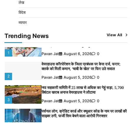
लेख
पर्सनल लोन, क्रेडिट कार्ड और क्यूआर कोड के नाम पर लाखों की
साइबर ठगी, फर्जी सिम बेचने वाला आरोपी गिरफ्तार
विदेश
4
Pavan Jat
August 5, 2026
0
व्यापार
विशेष प्रवर्तन अभियान में नर्मदापुरम पुलिस की सख्त कार्रवाई
5
Trending News
View All
Pavan Jat
August 5, 2026
0
विशेष प्रवर्तन अभियान में नर्मदापुरम पुलिस की लगातार सख्ती
1
Pavan Jat
August 6, 2026
0
वेयरहाउस कॉरपोरेशन के जिला प्रबंधक पर केस दर्ज, फरार;
क्लर्क को मिली कमान, ‘चाबी के खेल’ पर फिर उठे सवाल
2
Pavan Jat
August 5, 2026
0
नपा सहकारी समिति में 25 लाख से अधिक का गेहूं सड़ा, 5,700
क्विंटल खराब अनाज वेयरहाउस ने लौटाया
3
Pavan Jat
August 5, 2026
0
पर्सनल लोन, क्रेडिट कार्ड और क्यूआर कोड के नाम पर लाखों की
साइबर ठगी, फर्जी सिम बेचने वाला आरोपी गिरफ्तार
4
Pavan Jat
August 5, 2026
0