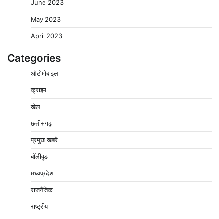
June 2023
May 2023
April 2023
Categories
ऑटोमोबाइल
क्राइम
खेल
छत्तीसगढ़
प्रमुख खबरें
वेयरहाउस कॉरपोरेशन के जिला प्रबंधक पर केस दर्ज, फरार;
क्लर्क को मिली कमान, ‘चाबी के खेल’ पर फिर उठे सवाल
बॉलीवुड
2
Pavan Jat
August 5, 2026
0
मध्यप्रदेश
नपा सहकारी समिति में 25 लाख से अधिक का गेहूं सड़ा, 5,700
राजनैतिक
क्विंटल खराब अनाज वेयरहाउस ने लौटाया
3
राष्ट्रीय
Pavan Jat
August 5, 2026
0