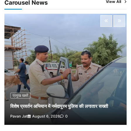
Carousel News
View All
विशेष प्रवर्तन अभियान में नर्मदापुरम पुलिस की सख्त कार्रवाई
5
Pavan Jat
August 5, 2026
0
विशेष प्रवर्तन अभियान में नर्मदापुरम पुलिस की लगातार सख्ती
1
Pavan Jat
August 6, 2026
0
वेयरहाउस कॉरपोरेशन के जिला प्रबंधक पर केस दर्ज, फरार;
क्लर्क को मिली कमान, ‘चाबी के खेल’ पर फिर उठे सवाल
2
Pavan Jat
August 5, 2026
0
नपा सहकारी समिति में 25 लाख से अधिक का गेहूं सड़ा, 5,700
क्विंटल खराब अनाज वेयरहाउस ने लौटाया
3
Pavan Jat
August 5, 2026
0
पर्सनल लोन, क्रेडिट कार्ड और क्यूआर कोड के नाम पर लाखों की
साइबर ठगी, फर्जी सिम बेचने वाला आरोपी गिरफ्तार
प्रमुख खबरें
4
Pavan Jat
August 5, 2026
0
विशेष प्रवर्तन अभियान में नर्मदापुरम पुलिस की लगातार सख्ती
विशेष प्रवर्तन अभियान में नर्मदापुरम पुलिस की सख्त कार्रवाई
Pavan Jat
August 6, 2026
0
5
Pavan Jat
August 5, 2026
0