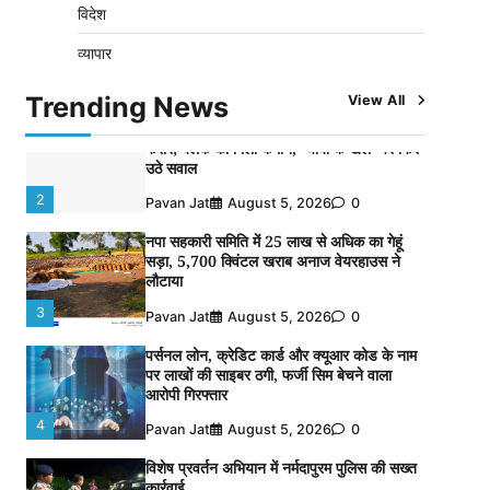
विदेश
विशेष प्रवर्तन अभियान में नर्मदापुरम पुलिस की
व्यापार
लगातार सख्ती
1
Pavan Jat
August 6, 2026
0
Trending News
View All
वेयरहाउस कॉरपोरेशन के जिला प्रबंधक पर केस दर्ज,
फरार; क्लर्क को मिली कमान, ‘चाबी के खेल’ पर फिर
उठे सवाल
2
Pavan Jat
August 5, 2026
0
नपा सहकारी समिति में 25 लाख से अधिक का गेहूं
सड़ा, 5,700 क्विंटल खराब अनाज वेयरहाउस ने
लौटाया
3
Pavan Jat
August 5, 2026
0
पर्सनल लोन, क्रेडिट कार्ड और क्यूआर कोड के नाम
पर लाखों की साइबर ठगी, फर्जी सिम बेचने वाला
आरोपी गिरफ्तार
4
Pavan Jat
August 5, 2026
0
विशेष प्रवर्तन अभियान में नर्मदापुरम पुलिस की सख्त
कार्रवाई