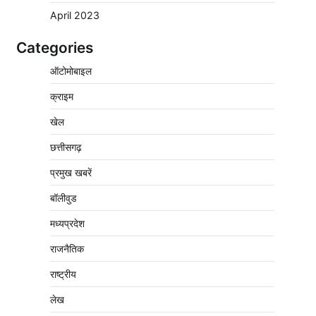
April 2023
Categories
वेयरहाउस कॉरपोरेशन के जिला प्रबंधक पर केस दर्ज,
ऑटोमोबाइल
फरार; क्लर्क को मिली कमान, ‘चाबी के खेल’ पर फिर
उठे सवाल
क्राइम
2
Pavan Jat
August 5, 2026
0
खेल
नपा सहकारी समिति में 25 लाख से अधिक का गेहूं
सड़ा, 5,700 क्विंटल खराब अनाज वेयरहाउस ने
छत्तीसगढ़
लौटाया
प्रमुख खबरें
3
Pavan Jat
August 5, 2026
0
बॉलीवुड
पर्सनल लोन, क्रेडिट कार्ड और क्यूआर कोड के नाम
पर लाखों की साइबर ठगी, फर्जी सिम बेचने वाला
मध्यप्रदेश
आरोपी गिरफ्तार
राजनैतिक
4
Pavan Jat
August 5, 2026
0
राष्ट्रीय
विशेष प्रवर्तन अभियान में नर्मदापुरम पुलिस की सख्त
कार्रवाई
लेख
5
Pavan Jat
August 5, 2026
0