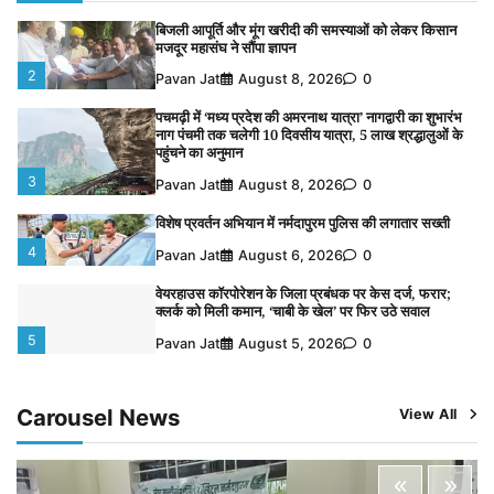
बिजली आपूर्ति और मूंग खरीदी की समस्याओं को लेकर किसान
मजदूर महासंघ ने सौंपा ज्ञापन
2
Pavan Jat
August 8, 2026
0
पचमढ़ी में ‘मध्य प्रदेश की अमरनाथ यात्रा’ नागद्वारी का शुभारंभ
नाग पंचमी तक चलेगी 10 दिवसीय यात्रा, 5 लाख श्रद्धालुओं के
पहुंचने का अनुमान
3
Pavan Jat
August 8, 2026
0
विशेष प्रवर्तन अभियान में नर्मदापुरम पुलिस की लगातार सख्ती
4
Pavan Jat
August 6, 2026
0
वेयरहाउस कॉरपोरेशन के जिला प्रबंधक पर केस दर्ज, फरार;
क्लर्क को मिली कमान, ‘चाबी के खेल’ पर फिर उठे सवाल
5
Pavan Jat
August 5, 2026
0
पुलिसकर्मियों के स्वास्थ्य को लेकर नर्मदापुरम पुलिस की पहल,
कोतवाली में लगा निःशुल्क स्वास्थ्य शिविर
Carousel News
View All
1
Pavan Jat
August 8, 2026
0
बिजली आपूर्ति और मूंग खरीदी की समस्याओं को लेकर किसान
मजदूर महासंघ ने सौंपा ज्ञापन