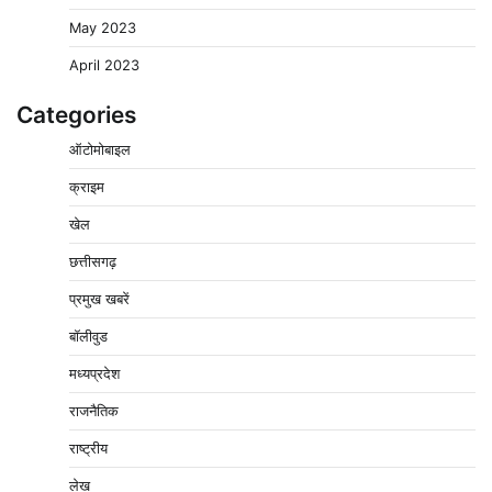
May 2023
April 2023
Categories
ऑटोमोबाइल
क्राइम
खेल
छत्तीसगढ़
प्रमुख खबरें
वेयरहाउस कॉरपोरेशन के जिला प्रबंधक पर केस दर्ज, फरार;
क्लर्क को मिली कमान, ‘चाबी के खेल’ पर फिर उठे सवाल
बॉलीवुड
2
Pavan Jat
August 5, 2026
0
मध्यप्रदेश
नपा सहकारी समिति में 25 लाख से अधिक का गेहूं सड़ा, 5,700
राजनैतिक
क्विंटल खराब अनाज वेयरहाउस ने लौटाया
3
राष्ट्रीय
Pavan Jat
August 5, 2026
0
लेख
पर्सनल लोन, क्रेडिट कार्ड और क्यूआर कोड के नाम पर लाखों की