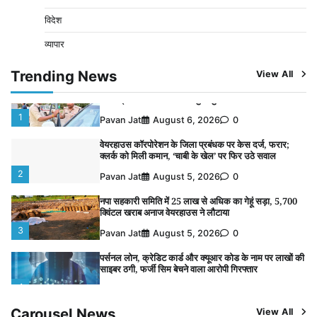
साइबर ठगी, फर्जी सिम बेचने वाला आरोपी गिरफ्तार
विदेश
4
Pavan Jat
August 5, 2026
0
व्यापार
विशेष प्रवर्तन अभियान में नर्मदापुरम पुलिस की सख्त कार्रवाई
5
Trending News
View All
Pavan Jat
August 5, 2026
0
विशेष प्रवर्तन अभियान में नर्मदापुरम पुलिस की लगातार सख्ती
1
Pavan Jat
August 6, 2026
0
वेयरहाउस कॉरपोरेशन के जिला प्रबंधक पर केस दर्ज, फरार;
क्लर्क को मिली कमान, ‘चाबी के खेल’ पर फिर उठे सवाल
2
Pavan Jat
August 5, 2026
0
नपा सहकारी समिति में 25 लाख से अधिक का गेहूं सड़ा, 5,700
क्विंटल खराब अनाज वेयरहाउस ने लौटाया
3
Pavan Jat
August 5, 2026
0
पर्सनल लोन, क्रेडिट कार्ड और क्यूआर कोड के नाम पर लाखों की
साइबर ठगी, फर्जी सिम बेचने वाला आरोपी गिरफ्तार
4
Pavan Jat
August 5, 2026
0
Carousel News
View All
विशेष प्रवर्तन अभियान में नर्मदापुरम पुलिस की सख्त कार्रवाई