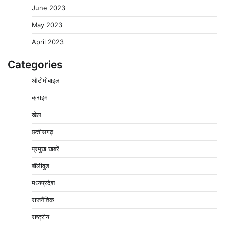
June 2023
May 2023
April 2023
Categories
ऑटोमोबाइल
क्राइम
पचमढ़ी में ‘मध्य प्रदेश की अमरनाथ यात्रा’ नागद्वारी का शुभारंभ
खेल
नाग पंचमी तक चलेगी 10 दिवसीय यात्रा, 5 लाख श्रद्धालुओं के
पहुंचने का अनुमान
छत्तीसगढ़
2
Pavan Jat
August 8, 2026
0
प्रमुख खबरें
विशेष प्रवर्तन अभियान में नर्मदापुरम पुलिस की लगातार सख्ती
बॉलीवुड
3
Pavan Jat
August 6, 2026
0
मध्यप्रदेश
वेयरहाउस कॉरपोरेशन के जिला प्रबंधक पर केस दर्ज, फरार;
राजनैतिक
क्लर्क को मिली कमान, ‘चाबी के खेल’ पर फिर उठे सवाल
4
राष्ट्रीय
Pavan Jat
August 5, 2026
0