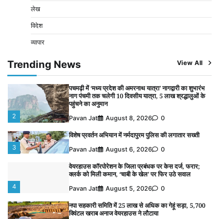
लेख
नपा सहकारी समिति में 25 लाख से अधिक का गेहूं सड़ा, 5,700
क्विंटल खराब अनाज वेयरहाउस ने लौटाया
विदेश
5
Pavan Jat
August 5, 2026
0
व्यापार
बिजली आपूर्ति और मूंग खरीदी की समस्याओं को लेकर किसान
मजदूर महासंघ ने सौंपा ज्ञापन
Trending News
View All
1
Pavan Jat
August 8, 2026
0
पचमढ़ी में ‘मध्य प्रदेश की अमरनाथ यात्रा’ नागद्वारी का शुभारंभ
नाग पंचमी तक चलेगी 10 दिवसीय यात्रा, 5 लाख श्रद्धालुओं के
पहुंचने का अनुमान
2
Pavan Jat
August 8, 2026
0
विशेष प्रवर्तन अभियान में नर्मदापुरम पुलिस की लगातार सख्ती
3
Pavan Jat
August 6, 2026
0
वेयरहाउस कॉरपोरेशन के जिला प्रबंधक पर केस दर्ज, फरार;
क्लर्क को मिली कमान, ‘चाबी के खेल’ पर फिर उठे सवाल
4
Pavan Jat
August 5, 2026
0
नपा सहकारी समिति में 25 लाख से अधिक का गेहूं सड़ा, 5,700
क्विंटल खराब अनाज वेयरहाउस ने लौटाया