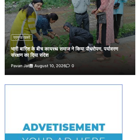
मजदूर महासंघ ने सौंपा ज्ञापन
4
Pavan Jat
August 8, 2026
0
पचमढ़ी में ‘मध्य प्रदेश की अमरनाथ यात्रा’ नागद्वारी का शुभारंभ
नाग पंचमी तक चलेगी 10 दिवसीय यात्रा, 5 लाख श्रद्धालुओं के
पहुंचने का अनुमान
प्रमुख खबरें
5
Pavan Jat
August 8, 2026
0
भारी बारिश के बीच कायस्थ समाज ने किया पौधरोपण, पर्यावरण
संरक्षण का दिया संदेश
Pavan Jat
August 10, 2026
0