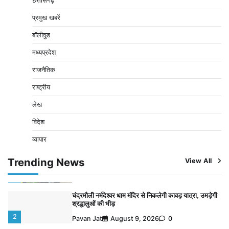
छत्तीसगढ़
3
Pavan Jat
August 8, 2026
0
प्रमुख खबरें
बिजली आपूर्ति और मूंग खरीदी की समस्याओं को लेकर किसान
मजदूर महासंघ ने सौंपा ज्ञापन
बॉलीवुड
4
Pavan Jat
August 8, 2026
0
मध्यप्रदेश
पचमढ़ी में ‘मध्य प्रदेश की अमरनाथ यात्रा’ नागद्वारी का शुभारंभ
राजनैतिक
नाग पंचमी तक चलेगी 10 दिवसीय यात्रा, 5 लाख श्रद्धालुओं के
पहुंचने का अनुमान
राष्ट्रीय
5
Pavan Jat
August 8, 2026
0
लेख
भारी बारिश के बीच कायस्थ समाज ने किया पौधरोपण, पर्यावरण
विदेश
संरक्षण का दिया संदेश
1
व्यापार
Pavan Jat
August 10, 2026
0
चंद्रमौली नर्मदेश्वर धाम मंदिर से निकलेगी कावड़ यात्रा, उमड़ेगी
Trending News
View All
श्रद्धालुओं की भीड़
2
Pavan Jat
August 9, 2026
0
पुलिसकर्मियों के स्वास्थ्य को लेकर नर्मदापुरम पुलिस की पहल,
कोतवाली में लगा निःशुल्क स्वास्थ्य शिविर
3
Pavan Jat
August 8, 2026
0