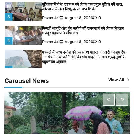
बिजली आपूर्ति और मूंग खरीदी की समस्याओं को लेकर किसान
मजदूर महासंघ ने सौंपा ज्ञापन
4
Pavan Jat
August 8, 2026
0
पचमढ़ी में ‘मध्य प्रदेश की अमरनाथ यात्रा’ नागद्वारी का शुभारंभ
नाग पंचमी तक चलेगी 10 दिवसीय यात्रा, 5 लाख श्रद्धालुओं के
पहुंचने का अनुमान
5
Pavan Jat
August 8, 2026
0
भारी बारिश के बीच कायस्थ समाज ने किया पौधरोपण, पर्यावरण
संरक्षण का दिया संदेश
1
Pavan Jat
August 10, 2026
0
Carousel News
View All
चंद्रमौली नर्मदेश्वर धाम मंदिर से निकलेगी कावड़ यात्रा, उमड़ेगी
श्रद्धालुओं की भीड़
2
Pavan Jat
August 9, 2026
0
पुलिसकर्मियों के स्वास्थ्य को लेकर नर्मदापुरम पुलिस की पहल,
कोतवाली में लगा निःशुल्क स्वास्थ्य शिविर
3
Pavan Jat
August 8, 2026
0
बिजली आपूर्ति और मूंग खरीदी की समस्याओं को लेकर किसान