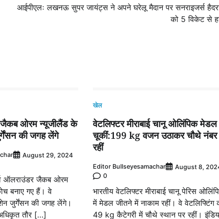
आईपीएलः लखनऊ सुपर जायंट्स ने अपने घरेलू मैदान पर सनराइजर्स हैदर
को 5 विकेट से ह
खेल
े जैकब ओरम न्यूजीलैंड के
वेटलिफ्टर मीराबाई चानू ओलिंपिक मेडल
जुर्गेंसन की जगह लेंगे
चूकीं:199 kg वजन उठाकर चौथे नंबर
रहीं
achar
August 29, 2024
Editor Bullseyesamachar
August 8, 202
0
पूर्व ऑलराउंडर जैकब ओरम
कोच बनाए गए हैं। वे
भारतीय वेटलिफ्टर मीराबाई चानू पेरिस ओलिंप
ेन जुर्गेंसन की जगह लेंगे।
में मेडल जीतने में नाकाम रहीं। वे वेटलिफ्टिंग 
अधिकृत तौर […]
49 kg कैटेगरी में चौथे स्थान पर रहीं। इंडि