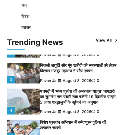
Pavan Jat
August 6, 2026
0
लेख
चंद्रमौली नर्मदेश्वर धाम मंदिर से निकलेगी कावड़
विदेश
यात्रा, उमड़ेगी श्रद्धालुओं की भीड़
1
Pavan Jat
August 9, 2026
0
व्यापार
पुलिसकर्मियों के स्वास्थ्य को लेकर नर्मदापुरम पुलिस
Trending News
View All
की पहल, कोतवाली में लगा निःशुल्क स्वास्थ्य शिविर
2
Pavan Jat
August 8, 2026
0
बिजली आपूर्ति और मूंग खरीदी की समस्याओं को लेकर
किसान मजदूर महासंघ ने सौंपा ज्ञापन
3
Pavan Jat
August 8, 2026
0
पचमढ़ी में ‘मध्य प्रदेश की अमरनाथ यात्रा’ नागद्वारी
का शुभारंभ नाग पंचमी तक चलेगी 10 दिवसीय यात्रा,
5 लाख श्रद्धालुओं के पहुंचने का अनुमान
4
Pavan Jat
August 8, 2026
0
विशेष प्रवर्तन अभियान में नर्मदापुरम पुलिस की
लगातार सख्ती
5
Pavan Jat
August 6, 2026
0