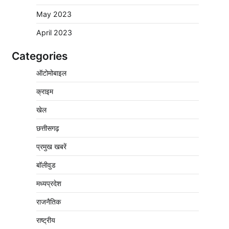
May 2023
April 2023
Categories
पुलिसकर्मियों के स्वास्थ्य को लेकर नर्मदापुरम पुलिस
ऑटोमोबाइल
की पहल, कोतवाली में लगा निःशुल्क स्वास्थ्य शिविर
2
क्राइम
Pavan Jat
August 8, 2026
0
बिजली आपूर्ति और मूंग खरीदी की समस्याओं को लेकर
खेल
किसान मजदूर महासंघ ने सौंपा ज्ञापन
छत्तीसगढ़
3
Pavan Jat
August 8, 2026
0
प्रमुख खबरें
पचमढ़ी में ‘मध्य प्रदेश की अमरनाथ यात्रा’ नागद्वारी
का शुभारंभ नाग पंचमी तक चलेगी 10 दिवसीय यात्रा,
बॉलीवुड
5 लाख श्रद्धालुओं के पहुंचने का अनुमान
मध्यप्रदेश
4
Pavan Jat
August 8, 2026
0
राजनैतिक
विशेष प्रवर्तन अभियान में नर्मदापुरम पुलिस की
लगातार सख्ती
राष्ट्रीय
5