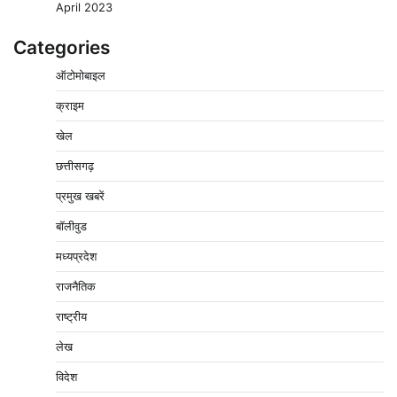
April 2023
Categories
ऑटोमोबाइल
क्राइम
नपा सहकारी समिति में 25 लाख से अधिक का गेहूं सड़ा, 5,700
खेल
क्विंटल खराब अनाज वेयरहाउस ने लौटाया
छत्तीसगढ़
2
Pavan Jat
August 5, 2026
0
प्रमुख खबरें
पर्सनल लोन, क्रेडिट कार्ड और क्यूआर कोड के नाम पर लाखों की
साइबर ठगी, फर्जी सिम बेचने वाला आरोपी गिरफ्तार
बॉलीवुड
3
Pavan Jat
August 5, 2026
0
मध्यप्रदेश
विशेष प्रवर्तन अभियान में नर्मदापुरम पुलिस की सख्त कार्रवाई
राजनैतिक
4
Pavan Jat
August 5, 2026
0
राष्ट्रीय
विश्व स्तनपान सप्ताह: गर्भवती एवं शिशुवती महिलाओं को स्तनपान
लेख
के महत्व की दी जानकारी
5
Pavan Jat
August 5, 2026
0
विदेश