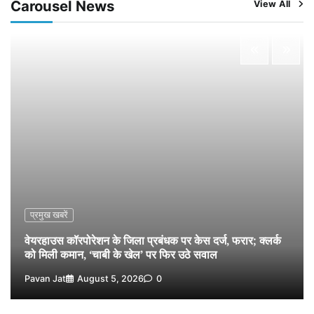
Carousel News
View All
नपा सहकारी समिति में 25 लाख से अधिक का गेहूं सड़ा, 5,700
क्विंटल खराब अनाज वेयरहाउस ने लौटाया
2
Pavan Jat
August 5, 2026
0
पर्सनल लोन, क्रेडिट कार्ड और क्यूआर कोड के नाम पर लाखों की
साइबर ठगी, फर्जी सिम बेचने वाला आरोपी गिरफ्तार
3
Pavan Jat
August 5, 2026
0
विशेष प्रवर्तन अभियान में नर्मदापुरम पुलिस की सख्त कार्रवाई
4
Pavan Jat
August 5, 2026
0
विश्व स्तनपान सप्ताह: गर्भवती एवं शिशुवती महिलाओं को स्तनपान
के महत्व की दी जानकारी
5
Pavan Jat
August 5, 2026
0
प्रमुख खबरें
वेयरहाउस कॉरपोरेशन के जिला प्रबंधक पर केस दर्ज, फरार; क्लर्क
को मिली कमान, ‘चाबी के खेल’ पर फिर उठे सवाल
Pavan Jat
August 5, 2026
0