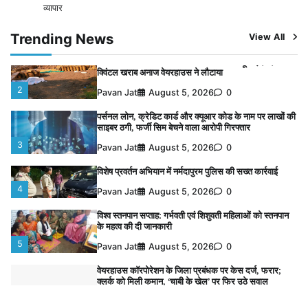
वेयरहाउस कॉरपोरेशन के जिला प्रबंधक पर केस दर्ज, फरार;
व्यापार
क्लर्क को मिली कमान, ‘चाबी के खेल’ पर फिर उठे सवाल
1
Trending News
View All
Pavan Jat
August 5, 2026
0
नपा सहकारी समिति में 25 लाख से अधिक का गेहूं सड़ा, 5,700
क्विंटल खराब अनाज वेयरहाउस ने लौटाया
2
Pavan Jat
August 5, 2026
0
पर्सनल लोन, क्रेडिट कार्ड और क्यूआर कोड के नाम पर लाखों की
साइबर ठगी, फर्जी सिम बेचने वाला आरोपी गिरफ्तार
3
Pavan Jat
August 5, 2026
0
विशेष प्रवर्तन अभियान में नर्मदापुरम पुलिस की सख्त कार्रवाई
4
Pavan Jat
August 5, 2026
0
विश्व स्तनपान सप्ताह: गर्भवती एवं शिशुवती महिलाओं को स्तनपान
के महत्व की दी जानकारी
5
Pavan Jat
August 5, 2026
0
वेयरहाउस कॉरपोरेशन के जिला प्रबंधक पर केस दर्ज, फरार;
क्लर्क को मिली कमान, ‘चाबी के खेल’ पर फिर उठे सवाल
1
Pavan Jat
August 5, 2026
0