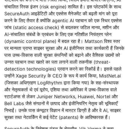
संचालित रिस्क इंजन (risk engine) शामिल है। इस प्लेटफॉर्म के साथ
SecureAuth आइडेंटिटी और एक्सेस मैनेजमेंट की बढ़ती मांग को पूरा
करने के लिए तैयार है क्योंकि agentic AI पहचान को एक स्थिर एक्सेस
जांच (static access check) से बदलकर जटिल मानव, मशीन और
AI-संचालित संबंधों के प्रबंधन के लिए एक गतिशील नियंत्रण प्लेन
(dynamic control plane) में बदल रहा है। Mattson विश्व स्तर
पर मान्यता प्राप्त साइबर सुरक्षा और AI इंजीनियर तथा कार्यकारी हैं जिनके
पास उच्च-विकास वाली सुरक्षा कंपनियों को बढ़ाने और वैश्विक उद्यमों को
उन्नत पहचान तथा खतरे का पता लगाने वाली तकनीक (threat-
detection technologies) प्रदान करने का रिकॉर्ड है। इससे पहले
उन्होंने Xage Security के CEO के रूप में कार्य किया, MistNet.ai
(जिसका अधिग्रहण LogRhythm द्वारा किया गया) के सह-संस्थापक
और नेतृत्वकर्ता थे एवं यूरोप, एशिया तथा अमेरिका में उच्च-विकास वाले
स्टार्टअप्स से लेकर Juniper Networks, Huawei, Nortel और
Bell Labs जैसे संगठनों में उत्पाद और इंजीनियरिंग नेतृत्व की भूमिकाएँ
निभाईं। उनके पास कंप्यूटर विज्ञान में मास्टर डिग्री है और वे AI, साइबर
सुरक्षा तथा नेटवर्किंग में कई पेटेंट (patents) के आविष्कारक हैं।
SecureAuth के निदेशक मंडल के चेयरमैन, Vik Verma ने कहा,