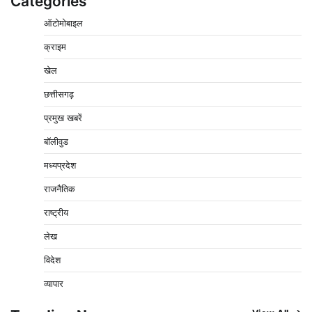
Categories
ऑटोमोबाइल
क्राइम
खेल
वेयरहाउस कॉरपोरेशन के जिला प्रबंधक पर केस दर्ज, फरार;
क्लर्क को मिली कमान, ‘चाबी के खेल’ पर फिर उठे सवाल
छत्तीसगढ़
2
Pavan Jat
August 5, 2026
0
प्रमुख खबरें
नपा सहकारी समिति में 25 लाख से अधिक का गेहूं सड़ा, 5,700
बॉलीवुड
क्विंटल खराब अनाज वेयरहाउस ने लौटाया
मध्यप्रदेश
3
Pavan Jat
August 5, 2026
0
राजनैतिक
पर्सनल लोन, क्रेडिट कार्ड और क्यूआर कोड के नाम पर लाखों की
साइबर ठगी, फर्जी सिम बेचने वाला आरोपी गिरफ्तार
राष्ट्रीय
4
Pavan Jat
August 5, 2026
0
लेख
विशेष प्रवर्तन अभियान में नर्मदापुरम पुलिस की सख्त कार्रवाई
विदेश
5
Pavan Jat
August 5, 2026
0
व्यापार
विशेष प्रवर्तन अभियान में नर्मदापुरम पुलिस की लगातार सख्ती
1