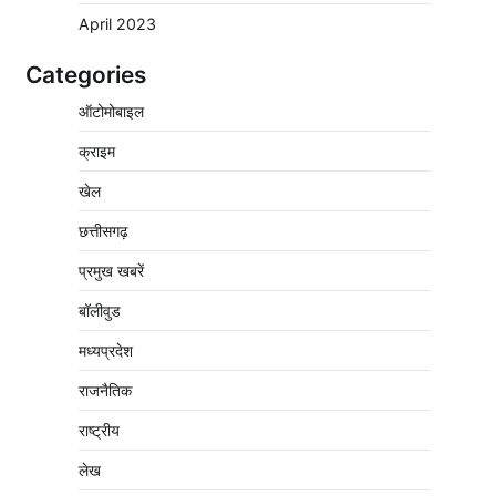
April 2023
Categories
वेयरहाउस कॉरपोरेशन के जिला प्रबंधक पर केस दर्ज,
ऑटोमोबाइल
फरार; क्लर्क को मिली कमान, ‘चाबी के खेल’ पर फिर
उठे सवाल
क्राइम
2
Pavan Jat
August 5, 2026
0
खेल
नपा सहकारी समिति में 25 लाख से अधिक का गेहूं
सड़ा, 5,700 क्विंटल खराब अनाज वेयरहाउस ने
छत्तीसगढ़
लौटाया
प्रमुख खबरें
3
Pavan Jat
August 5, 2026
0
बॉलीवुड
पर्सनल लोन, क्रेडिट कार्ड और क्यूआर कोड के नाम
पर लाखों की साइबर ठगी, फर्जी सिम बेचने वाला
मध्यप्रदेश
आरोपी गिरफ्तार
राजनैतिक
4
Pavan Jat
August 5, 2026
0
राष्ट्रीय
विशेष प्रवर्तन अभियान में नर्मदापुरम पुलिस की सख्त
कार्रवाई
लेख
5
Pavan Jat
August 5, 2026
0