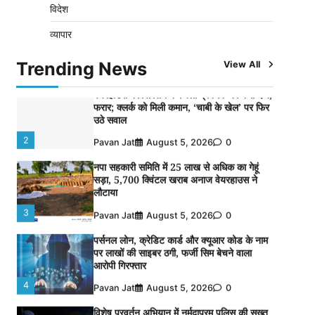
विदेश
विशेष प्रवर्तन अभियान में नर्मदापुरम पुलिस की
व्यापार
लगातार सख्ती
1
Pavan Jat
August 6, 2026
0
Trending News
View All
वेयरहाउस कॉरपोरेशन के जिला प्रबंधक पर केस दर्ज,
फरार; क्लर्क को मिली कमान, ‘चाबी के खेल’ पर फिर
उठे सवाल
2
Pavan Jat
August 5, 2026
0
नपा सहकारी समिति में 25 लाख से अधिक का गेहूं
सड़ा, 5,700 क्विंटल खराब अनाज वेयरहाउस ने
लौटाया
3
Pavan Jat
August 5, 2026
0
पर्सनल लोन, क्रेडिट कार्ड और क्यूआर कोड के नाम
पर लाखों की साइबर ठगी, फर्जी सिम बेचने वाला
आरोपी गिरफ्तार
4
Pavan Jat
August 5, 2026
0
विशेष प्रवर्तन अभियान में नर्मदापुरम पुलिस की सख्त
कार्रवाई