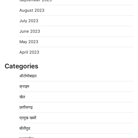
August 2023
July 2023
June 2023
May 2023
April 2023
Categories
ऑटोमोबाइल
क्राइम
खेल
छत्तीसगढ़
वेयरहाउस कॉरपोरेशन के जिला प्रबंधक पर केस दर्ज, फरार;
प्रमुख खबरें
क्लर्क को मिली कमान, ‘चाबी के खेल’ पर फिर उठे सवाल
बॉलीवुड
2
Pavan Jat
August 5, 2026
0