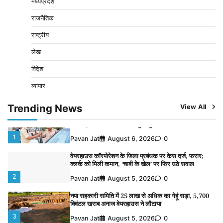
मध्यप्रदेश
नपा सहकारी समिति में 25 लाख से अधिक का गेहूं सड़ा, 5,700
क्विंटल खराब अनाज वेयरहाउस ने लौटाया
राजनैतिक
3
Pavan Jat
August 5, 2026
0
राष्ट्रीय
पर्सनल लोन, क्रेडिट कार्ड और क्यूआर कोड के नाम पर लाखों की
साइबर ठगी, फर्जी सिम बेचने वाला आरोपी गिरफ्तार
लेख
4
Pavan Jat
August 5, 2026
0
विदेश
विशेष प्रवर्तन अभियान में नर्मदापुरम पुलिस की सख्त कार्रवाई
व्यापार
5
Pavan Jat
August 5, 2026
0
Trending News
View All
विशेष प्रवर्तन अभियान में नर्मदापुरम पुलिस की लगातार सख्ती
1
Pavan Jat
August 6, 2026
0
वेयरहाउस कॉरपोरेशन के जिला प्रबंधक पर केस दर्ज, फरार;
क्लर्क को मिली कमान, ‘चाबी के खेल’ पर फिर उठे सवाल
2
Pavan Jat
August 5, 2026
0
नपा सहकारी समिति में 25 लाख से अधिक का गेहूं सड़ा, 5,700
क्विंटल खराब अनाज वेयरहाउस ने लौटाया
3
Pavan Jat
August 5, 2026
0