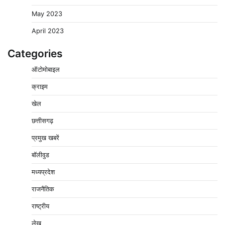
May 2023
April 2023
Categories
ऑटोमोबाइल
क्राइम
खेल
छत्तीसगढ़
प्रमुख खबरें
वेयरहाउस कॉरपोरेशन के जिला प्रबंधक पर केस दर्ज, फरार;
क्लर्क को मिली कमान, ‘चाबी के खेल’ पर फिर उठे सवाल
बॉलीवुड
2
Pavan Jat
August 5, 2026
0
मध्यप्रदेश
नपा सहकारी समिति में 25 लाख से अधिक का गेहूं सड़ा, 5,700
राजनैतिक
क्विंटल खराब अनाज वेयरहाउस ने लौटाया
3
राष्ट्रीय
Pavan Jat
August 5, 2026
0
लेख
पर्सनल लोन, क्रेडिट कार्ड और क्यूआर कोड के नाम पर लाखों की