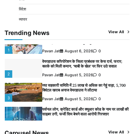
साइबर ठगी, फर्जी सिम बेचने वाला आरोपी गिरफ्तार
विदेश
4
Pavan Jat
August 5, 2026
0
व्यापार
विशेष प्रवर्तन अभियान में नर्मदापुरम पुलिस की सख्त कार्रवाई
5
Trending News
View All
Pavan Jat
August 5, 2026
0
विशेष प्रवर्तन अभियान में नर्मदापुरम पुलिस की लगातार सख्ती
1
Pavan Jat
August 6, 2026
0
वेयरहाउस कॉरपोरेशन के जिला प्रबंधक पर केस दर्ज, फरार;
क्लर्क को मिली कमान, ‘चाबी के खेल’ पर फिर उठे सवाल
2
Pavan Jat
August 5, 2026
0
नपा सहकारी समिति में 25 लाख से अधिक का गेहूं सड़ा, 5,700
क्विंटल खराब अनाज वेयरहाउस ने लौटाया
3
Pavan Jat
August 5, 2026
0
पर्सनल लोन, क्रेडिट कार्ड और क्यूआर कोड के नाम पर लाखों की
साइबर ठगी, फर्जी सिम बेचने वाला आरोपी गिरफ्तार
4
Pavan Jat
August 5, 2026
0
Carousel News
View All
विशेष प्रवर्तन अभियान में नर्मदापुरम पुलिस की सख्त कार्रवाई