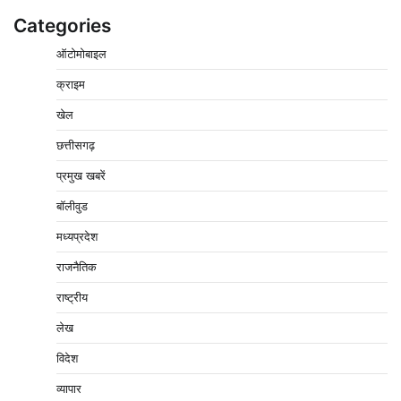
Categories
ऑटोमोबाइल
क्राइम
खेल
छत्तीसगढ़
प्रमुख खबरें
वेयरहाउस कॉरपोरेशन के जिला प्रबंधक पर केस दर्ज, फरार;
क्लर्क को मिली कमान, ‘चाबी के खेल’ पर फिर उठे सवाल
बॉलीवुड
2
Pavan Jat
August 5, 2026
0
मध्यप्रदेश
नपा सहकारी समिति में 25 लाख से अधिक का गेहूं सड़ा, 5,700
राजनैतिक
क्विंटल खराब अनाज वेयरहाउस ने लौटाया
3
राष्ट्रीय
Pavan Jat
August 5, 2026
0
लेख
पर्सनल लोन, क्रेडिट कार्ड और क्यूआर कोड के नाम पर लाखों की
साइबर ठगी, फर्जी सिम बेचने वाला आरोपी गिरफ्तार
विदेश
4
Pavan Jat
August 5, 2026
0
व्यापार