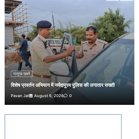
1
Pavan Jat
August 6, 2026
0
वेयरहाउस कॉरपोरेशन के जिला प्रबंधक पर केस दर्ज, फरार;
क्लर्क को मिली कमान, ‘चाबी के खेल’ पर फिर उठे सवाल
2
Pavan Jat
August 5, 2026
0
नपा सहकारी समिति में 25 लाख से अधिक का गेहूं सड़ा, 5,700
क्विंटल खराब अनाज वेयरहाउस ने लौटाया
3
Pavan Jat
August 5, 2026
0
पर्सनल लोन, क्रेडिट कार्ड और क्यूआर कोड के नाम पर लाखों की
साइबर ठगी, फर्जी सिम बेचने वाला आरोपी गिरफ्तार
प्रमुख खबरें
4
Pavan Jat
August 5, 2026
0
विशेष प्रवर्तन अभियान में नर्मदापुरम पुलिस की लगातार सख्ती
विशेष प्रवर्तन अभियान में नर्मदापुरम पुलिस की सख्त कार्रवाई
Pavan Jat
August 6, 2026
0
5
Pavan Jat
August 5, 2026
0