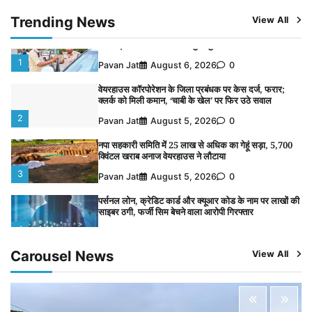
विशेष प्रवर्तन अभियान में नर्मदापुरम पुलिस की सख्त कार्रवाई
5
Trending News
View All
Pavan Jat
August 5, 2026
0
विशेष प्रवर्तन अभियान में नर्मदापुरम पुलिस की लगातार सख्ती
1
Pavan Jat
August 6, 2026
0
वेयरहाउस कॉरपोरेशन के जिला प्रबंधक पर केस दर्ज, फरार;
क्लर्क को मिली कमान, ‘चाबी के खेल’ पर फिर उठे सवाल
2
Pavan Jat
August 5, 2026
0
नपा सहकारी समिति में 25 लाख से अधिक का गेहूं सड़ा, 5,700
क्विंटल खराब अनाज वेयरहाउस ने लौटाया
3
Pavan Jat
August 5, 2026
0
पर्सनल लोन, क्रेडिट कार्ड और क्यूआर कोड के नाम पर लाखों की
साइबर ठगी, फर्जी सिम बेचने वाला आरोपी गिरफ्तार
4
Pavan Jat
August 5, 2026
0
Carousel News
View All
विशेष प्रवर्तन अभियान में नर्मदापुरम पुलिस की सख्त कार्रवाई
5
Pavan Jat
August 5, 2026
0
विशेष प्रवर्तन अभियान में नर्मदापुरम पुलिस की लगातार सख्ती