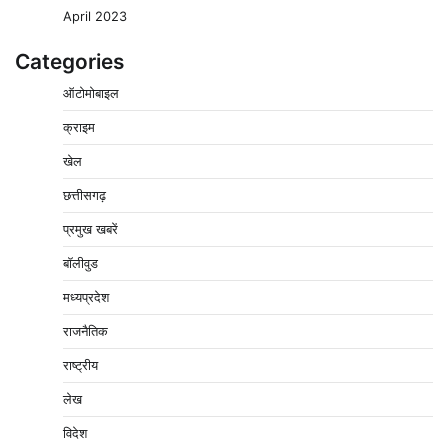
April 2023
Categories
ऑटोमोबाइल
क्राइम
बिजली आपूर्ति और मूंग खरीदी की समस्याओं को लेकर किसान
खेल
मजदूर महासंघ ने सौंपा ज्ञापन
छत्तीसगढ़
2
Pavan Jat
August 8, 2026
0
प्रमुख खबरें
पचमढ़ी में ‘मध्य प्रदेश की अमरनाथ यात्रा’ नागद्वारी का शुभारंभ
नाग पंचमी तक चलेगी 10 दिवसीय यात्रा, 5 लाख श्रद्धालुओं के
बॉलीवुड
पहुंचने का अनुमान
मध्यप्रदेश
3
Pavan Jat
August 8, 2026
0
राजनैतिक
विशेष प्रवर्तन अभियान में नर्मदापुरम पुलिस की लगातार सख्ती
4
राष्ट्रीय
Pavan Jat
August 6, 2026
0
लेख
वेयरहाउस कॉरपोरेशन के जिला प्रबंधक पर केस दर्ज, फरार;
क्लर्क को मिली कमान, ‘चाबी के खेल’ पर फिर उठे सवाल
विदेश
5
Pavan Jat
August 5, 2026
0