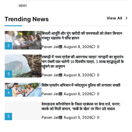
व्यापार
पुलिसकर्मियों के स्वास्थ्य को लेकर नर्मदापुरम पुलिस की पहल,
कोतवाली में लगा निःशुल्क स्वास्थ्य शिविर
Trending News
View All
1
Pavan Jat
August 8, 2026
0
बिजली आपूर्ति और मूंग खरीदी की समस्याओं को लेकर किसान
मजदूर महासंघ ने सौंपा ज्ञापन
2
Pavan Jat
August 8, 2026
0
पचमढ़ी में ‘मध्य प्रदेश की अमरनाथ यात्रा’ नागद्वारी का शुभारंभ
नाग पंचमी तक चलेगी 10 दिवसीय यात्रा, 5 लाख श्रद्धालुओं के
पहुंचने का अनुमान
3
Pavan Jat
August 8, 2026
0
विशेष प्रवर्तन अभियान में नर्मदापुरम पुलिस की लगातार सख्ती
4
Pavan Jat
August 6, 2026
0
वेयरहाउस कॉरपोरेशन के जिला प्रबंधक पर केस दर्ज, फरार;
क्लर्क को मिली कमान, ‘चाबी के खेल’ पर फिर उठे सवाल
5
Pavan Jat
August 5, 2026
0
पुलिसकर्मियों के स्वास्थ्य को लेकर नर्मदापुरम पुलिस की पहल,