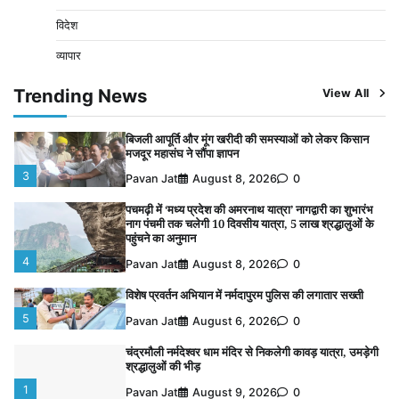
श्रद्धालुओं की भीड़
विदेश
1
Pavan Jat
August 9, 2026
0
व्यापार
पुलिसकर्मियों के स्वास्थ्य को लेकर नर्मदापुरम पुलिस की पहल,
कोतवाली में लगा निःशुल्क स्वास्थ्य शिविर
Trending News
View All
2
Pavan Jat
August 8, 2026
0
बिजली आपूर्ति और मूंग खरीदी की समस्याओं को लेकर किसान
मजदूर महासंघ ने सौंपा ज्ञापन
3
Pavan Jat
August 8, 2026
0
पचमढ़ी में ‘मध्य प्रदेश की अमरनाथ यात्रा’ नागद्वारी का शुभारंभ
नाग पंचमी तक चलेगी 10 दिवसीय यात्रा, 5 लाख श्रद्धालुओं के
पहुंचने का अनुमान
4
Pavan Jat
August 8, 2026
0
विशेष प्रवर्तन अभियान में नर्मदापुरम पुलिस की लगातार सख्ती
5
Pavan Jat
August 6, 2026
0
चंद्रमौली नर्मदेश्वर धाम मंदिर से निकलेगी कावड़ यात्रा, उमड़ेगी
श्रद्धालुओं की भीड़
1
Pavan Jat
August 9, 2026
0