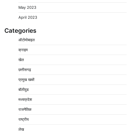
May 2023
April 2023
Categories
पुलिसकर्मियों के स्वास्थ्य को लेकर नर्मदापुरम पुलिस की पहल,
ऑटोमोबाइल
कोतवाली में लगा निःशुल्क स्वास्थ्य शिविर
2
Pavan Jat
August 8, 2026
0
क्राइम
बिजली आपूर्ति और मूंग खरीदी की समस्याओं को लेकर किसान
खेल
मजदूर महासंघ ने सौंपा ज्ञापन
छत्तीसगढ़
3
Pavan Jat
August 8, 2026
0
प्रमुख खबरें
पचमढ़ी में ‘मध्य प्रदेश की अमरनाथ यात्रा’ नागद्वारी का शुभारंभ
नाग पंचमी तक चलेगी 10 दिवसीय यात्रा, 5 लाख श्रद्धालुओं के
बॉलीवुड
पहुंचने का अनुमान
मध्यप्रदेश
4
Pavan Jat
August 8, 2026
0
राजनैतिक
विशेष प्रवर्तन अभियान में नर्मदापुरम पुलिस की लगातार सख्ती
5
राष्ट्रीय
Pavan Jat
August 6, 2026
0
लेख
चंद्रमौली नर्मदेश्वर धाम मंदिर से निकलेगी कावड़ यात्रा, उमड़ेगी