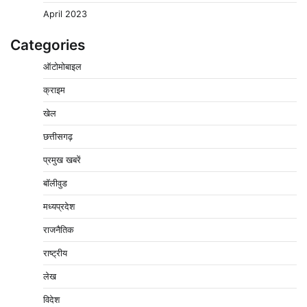
April 2023
Categories
ऑटोमोबाइल
क्राइम
बिजली आपूर्ति और मूंग खरीदी की समस्याओं को लेकर किसान
खेल
मजदूर महासंघ ने सौंपा ज्ञापन
छत्तीसगढ़
2
Pavan Jat
August 8, 2026
0
प्रमुख खबरें
पचमढ़ी में ‘मध्य प्रदेश की अमरनाथ यात्रा’ नागद्वारी का शुभारंभ
नाग पंचमी तक चलेगी 10 दिवसीय यात्रा, 5 लाख श्रद्धालुओं के
बॉलीवुड
पहुंचने का अनुमान
मध्यप्रदेश
3
Pavan Jat
August 8, 2026
0
राजनैतिक
विशेष प्रवर्तन अभियान में नर्मदापुरम पुलिस की लगातार सख्ती
4
राष्ट्रीय
Pavan Jat
August 6, 2026
0
लेख
वेयरहाउस कॉरपोरेशन के जिला प्रबंधक पर केस दर्ज, फरार;
क्लर्क को मिली कमान, ‘चाबी के खेल’ पर फिर उठे सवाल
विदेश
5