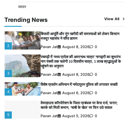
Pavan Jat
August 5, 2026
0
व्यापार
पुलिसकर्मियों के स्वास्थ्य को लेकर नर्मदापुरम पुलिस की पहल,
कोतवाली में लगा निःशुल्क स्वास्थ्य शिविर
Trending News
View All
1
Pavan Jat
August 8, 2026
0
बिजली आपूर्ति और मूंग खरीदी की समस्याओं को लेकर किसान
मजदूर महासंघ ने सौंपा ज्ञापन
2
Pavan Jat
August 8, 2026
0
पचमढ़ी में ‘मध्य प्रदेश की अमरनाथ यात्रा’ नागद्वारी का शुभारंभ
नाग पंचमी तक चलेगी 10 दिवसीय यात्रा, 5 लाख श्रद्धालुओं के
पहुंचने का अनुमान
3
Pavan Jat
August 8, 2026
0
विशेष प्रवर्तन अभियान में नर्मदापुरम पुलिस की लगातार सख्ती
4
Pavan Jat
August 6, 2026
0
वेयरहाउस कॉरपोरेशन के जिला प्रबंधक पर केस दर्ज, फरार;
क्लर्क को मिली कमान, ‘चाबी के खेल’ पर फिर उठे सवाल
5
Pavan Jat
August 5, 2026
0
पुलिसकर्मियों के स्वास्थ्य को लेकर नर्मदापुरम पुलिस की पहल,